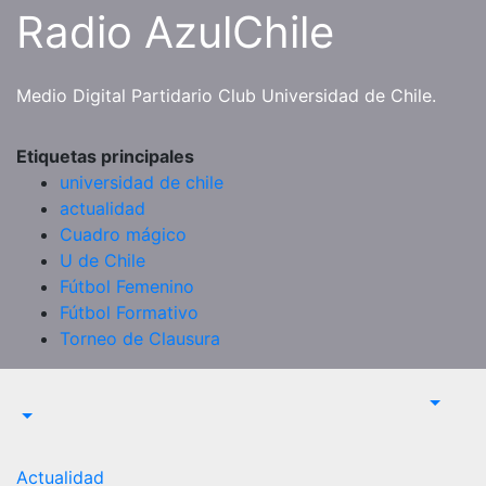
Saltar
Radio AzulChile
al
contenido
Medio Digital Partidario Club Universidad de Chile.
Etiquetas principales
universidad de chile
actualidad
Cuadro mágico
U de Chile
Fútbol Femenino
Fútbol Formativo
Torneo de Clausura
Actualidad