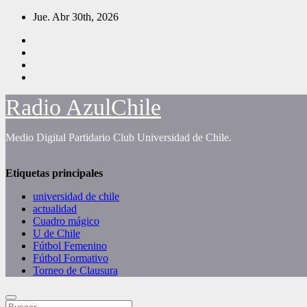
Saltar
Jue. Abr 30th, 2026
al
contenido
Radio AzulChile
Medio Digital Partidario Club Universidad de Chile.
Etiquetas principales
universidad de chile
actualidad
Cuadro mágico
U de Chile
Fútbol Femenino
Fútbol Formativo
Torneo de Clausura