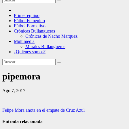
Primer equipo
Fútbol Femenino
Fútbol Formativo
Crónicas Bullangueras
Crónicas de Nacho Marquez
Multimedia
Murales Bullangueros
¿Quiénes somos?
pipemora
Ago 7, 2017
Navegación
Felipe Mora anota en el empate de Cruz Azul
de
Entrada relacionada
entradas