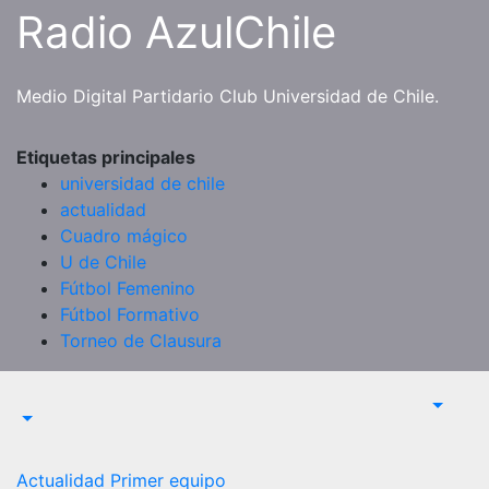
Saltar
Radio AzulChile
al
contenido
Medio Digital Partidario Club Universidad de Chile.
Etiquetas principales
universidad de chile
actualidad
Cuadro mágico
U de Chile
Fútbol Femenino
Fútbol Formativo
Torneo de Clausura
Actualidad
Primer equipo