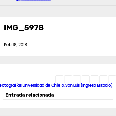
IMG_5978
Feb 18, 2018
Fotografías Universidad de Chile & San Luis (Ingreso Estadio)
N
Entrada relacionada
a
v