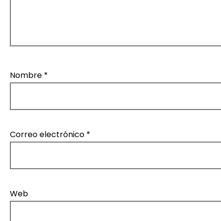
t
r
a
d
Nombre
*
a
s
Correo electrónico
*
Web