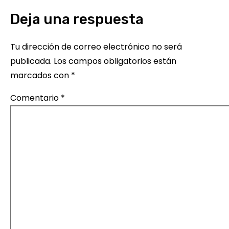
e
Deja una respuesta
g
Tu dirección de correo electrónico no será
a
publicada.
Los campos obligatorios están
c
marcados con
*
i
Comentario
*
ó
n
d
e
e
n