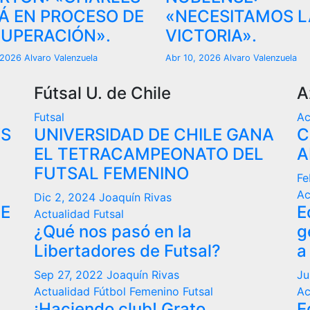
Á EN PROCESO DE
«NECESITAMOS L
UPERACIÓN».
VICTORIA».
, 2026
Alvaro Valenzuela
Abr 10, 2026
Alvaro Valenzuela
Fútsal U. de Chile
A
Futsal
Ac
VS
UNIVERSIDAD DE CHILE GANA
C
EL TETRACAMPEONATO DEL
A
FUTSAL FEMENINO
Fe
Ac
Dic 2, 2024
Joaquín Rivas
DE
E
Actualidad
Futsal
¿Qué nos pasó en la
g
Libertadores de Futsal?
a
Sep 27, 2022
Joaquín Rivas
Ju
Actualidad
Fútbol Femenino
Futsal
Ac
¡Haciendo club! Grato
E