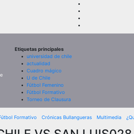
Etiquetas principales
universidad de chile
actualidad
Cuadro mágico
de
U de Chile
Fútbol Femenino
Fútbol Formativo
Torneo de Clausura
Fútbol Formativo
Crónicas Bullangueras
Multimedia
¿Q
CHILE VS SAN LUIS028