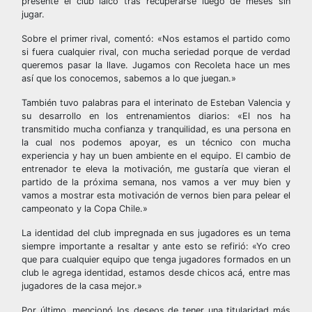
presente el club laico tras recuperarse luego de meses sin
jugar.
Sobre el primer rival, comentó: «Nos estamos el partido como
si fuera cualquier rival, con mucha seriedad porque de verdad
queremos pasar la llave. Jugamos con Recoleta hace un mes
así que los conocemos, sabemos a lo que juegan.»
También tuvo palabras para el interinato de Esteban Valencia y
su desarrollo en los entrenamientos diarios: «El nos ha
transmitido mucha confianza y tranquilidad, es una persona en
la cual nos podemos apoyar, es un técnico con mucha
experiencia y hay un buen ambiente en el equipo. El cambio de
entrenador te eleva la motivación, me gustaría que vieran el
partido de la próxima semana, nos vamos a ver muy bien y
vamos a mostrar esta motivación de vernos bien para pelear el
campeonato y la Copa Chile.»
La identidad del club impregnada en sus jugadores es un tema
siempre importante a resaltar y ante esto se refirió: «Yo creo
que para cualquier equipo que tenga jugadores formados en un
club le agrega identidad, estamos desde chicos acá, entre mas
jugadores de la casa mejor.»
Por último, mencionó los deseos de tener una titularidad más