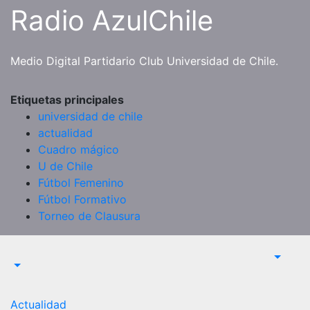
Saltar
Radio AzulChile
al
contenido
Medio Digital Partidario Club Universidad de Chile.
Etiquetas principales
universidad de chile
actualidad
Cuadro mágico
U de Chile
Fútbol Femenino
Fútbol Formativo
Torneo de Clausura
Actualidad