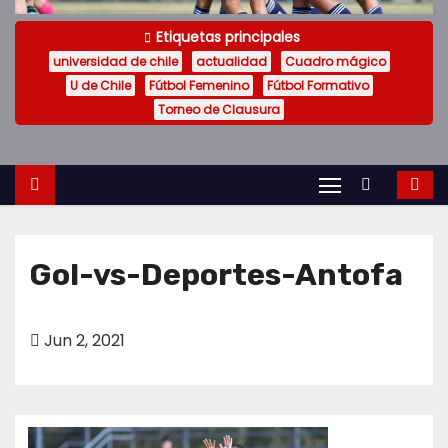
o
Etiquetas principales
universidad de chile
actualidad
Cuadro mágico
U de Chile
Fútbol Femenino
Fútbol Formativo
Torneo de Clausura
Gol-vs-Deportes-Antofa
Jun 2, 2021