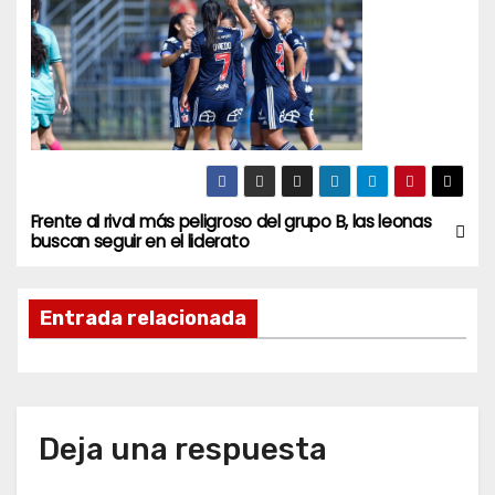
Frente al rival más peligroso del grupo B, las leonas
N
buscan seguir en el liderato
a
Entrada relacionada
v
e
g
Deja una respuesta
a