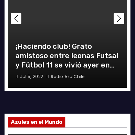
¡Haciendo club! Grato
amistoso entre leonas Futsal
y Fútbol 11 se vivió ayer en
La Florida
Jul 5, 2022
Radio AzulChile
Azules en el Mundo