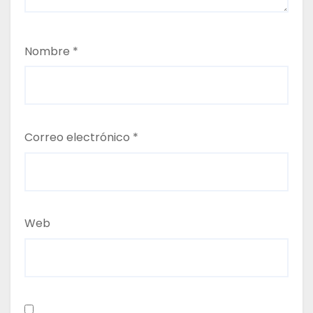
d
a
Nombre
*
s
Correo electrónico
*
Web