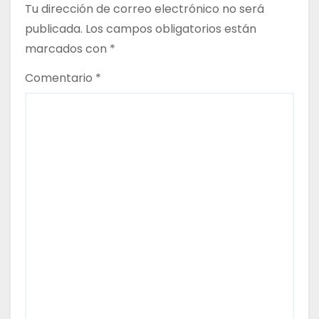
c
Tu dirección de correo electrónico no será
publicada.
Los campos obligatorios están
i
marcados con
*
ó
Comentario
*
n
d
e
e
n
t
r
a