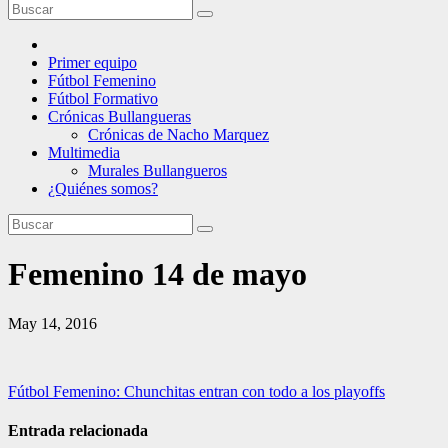
Primer equipo
Fútbol Femenino
Fútbol Formativo
Crónicas Bullangueras
Crónicas de Nacho Marquez
Multimedia
Murales Bullangueros
¿Quiénes somos?
Femenino 14 de mayo
May 14, 2016
Navegación
Fútbol Femenino: Chunchitas entran con todo a los playoffs
de
Entrada relacionada