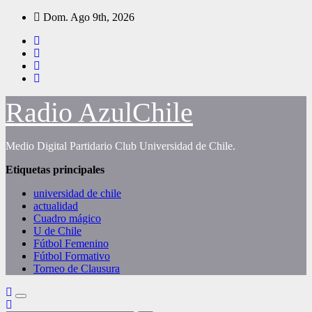
Saltar
Dom. Ago 9th, 2026
al
contenido
Radio AzulChile
Medio Digital Partidario Club Universidad de Chile.
Etiquetas principales
universidad de chile
actualidad
Cuadro mágico
U de Chile
Fútbol Femenino
Fútbol Formativo
Torneo de Clausura