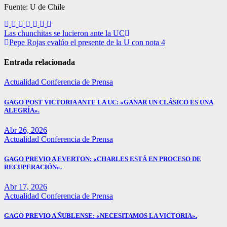
Fuente: U de Chile
Navegación
Las chunchitas se lucieron ante la UC
Pepe Rojas evalúo el presente de la U con nota 4
de
entradas
Entrada relacionada
Actualidad
Conferencia de Prensa
GAGO POST VICTORIA ANTE LA UC: «GANAR UN CLÁSICO ES UNA
ALEGRÍA».
Abr 26, 2026
Actualidad
Conferencia de Prensa
GAGO PREVIO A EVERTON: «CHARLES ESTÁ EN PROCESO DE
RECUPERACIÓN».
Abr 17, 2026
Actualidad
Conferencia de Prensa
GAGO PREVIO A ÑUBLENSE: «NECESITAMOS LA VICTORIA».