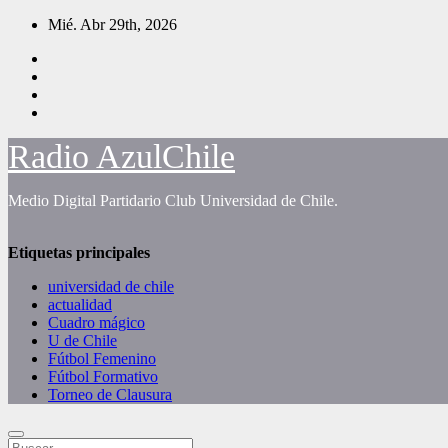
Saltar
Mié. Abr 29th, 2026
al
contenido
Radio AzulChile
Medio Digital Partidario Club Universidad de Chile.
Etiquetas principales
universidad de chile
actualidad
Cuadro mágico
U de Chile
Fútbol Femenino
Fútbol Formativo
Torneo de Clausura