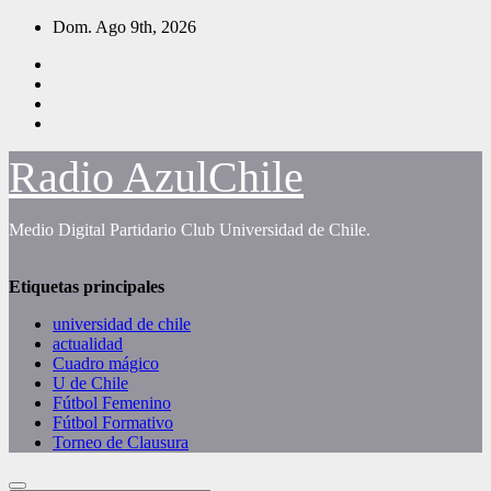
Saltar
Dom. Ago 9th, 2026
al
contenido
Radio AzulChile
Medio Digital Partidario Club Universidad de Chile.
Etiquetas principales
universidad de chile
actualidad
Cuadro mágico
U de Chile
Fútbol Femenino
Fútbol Formativo
Torneo de Clausura