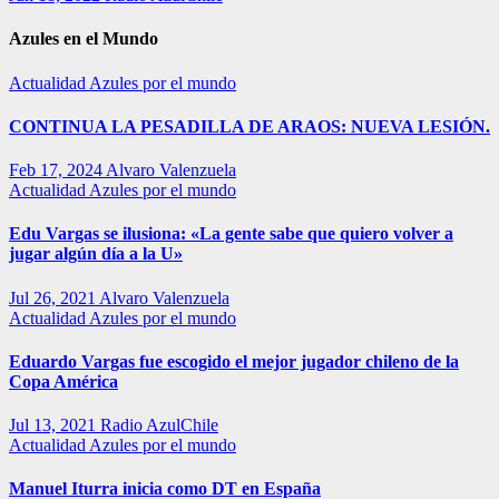
Azules en el Mundo
Actualidad
Azules por el mundo
CONTINUA LA PESADILLA DE ARAOS: NUEVA LESIÓN.
Feb 17, 2024
Alvaro Valenzuela
Actualidad
Azules por el mundo
Edu Vargas se ilusiona: «La gente sabe que quiero volver a
jugar algún día a la U»
Jul 26, 2021
Alvaro Valenzuela
Actualidad
Azules por el mundo
Eduardo Vargas fue escogido el mejor jugador chileno de la
Copa América
Jul 13, 2021
Radio AzulChile
Actualidad
Azules por el mundo
Manuel Iturra inicia como DT en España