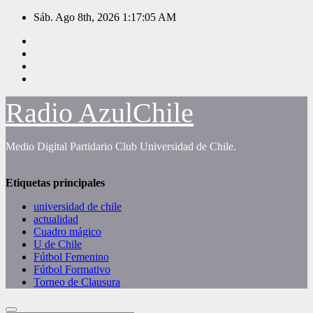
Saltar
Sáb. Ago 8th, 2026
1:17:05 AM
al
contenido
Radio AzulChile
Medio Digital Partidario Club Universidad de Chile.
Etiquetas principales
universidad de chile
actualidad
Cuadro mágico
U de Chile
Fútbol Femenino
Fútbol Formativo
Torneo de Clausura