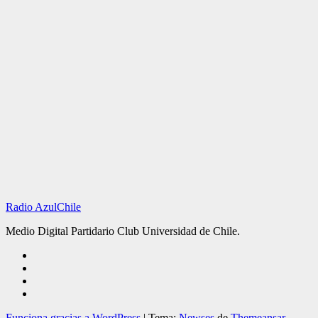
Radio AzulChile
Medio Digital Partidario Club Universidad de Chile.
Funciona gracias a WordPress
|
Tema:
Newses
de
Themeansar
.