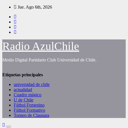
Saltar
Jue. Ago 6th, 2026
al
contenido
Radio AzulChile
Medio Digital Partidario Club Universidad de Chile.
Etiquetas principales
universidad de chile
actualidad
Cuadro mágico
U de Chile
Fútbol Femenino
Fútbol Formativo
Torneo de Clausura