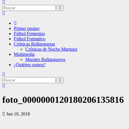
Primer equipo
Fútbol Femenino
Fútbol Formativo
Crónicas Bullangueras
Crónicas de Nacho Marquez
Multimedia
Murales Bullangueros
¿Quiénes somos?
foto_0000000120180206135816
Jun 19, 2018