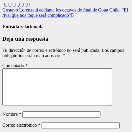
Navegación
Gustavo Lorenzetti adelanta los octavos de final de Copa Chile: “El
rival que nos toque será complicado”
de
entradas
Entrada relacionada
Deja una respuesta
Tu dirección de correo electrónico no será publicada.
Los campos
obligatorios están marcados con
*
Comentario
*
Nombre
*
Correo electrónico
*