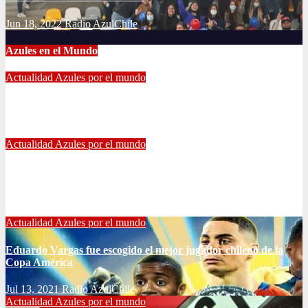
Jun 18, 2022
Radio AzulChile
Azules en el Mundo
Actualidad
Azules por el mundo
CONTINUA LA PESADILLA DE ARAOS: NUEVA LESIÓN.
Feb 17, 2024
Alvaro Valenzuela
Actualidad
Azules por el mundo
Edu Vargas se ilusiona: «La gente sabe que quiero volver a
jugar algún día a la U»
Jul 26, 2021
Alvaro Valenzuela
Actualidad
Azules por el mundo
Eduardo Vargas fue escogido el mejor jugador chileno de la
Copa América
Jul 13, 2021
Radio AzulChile
Actualidad
Azules por el mundo