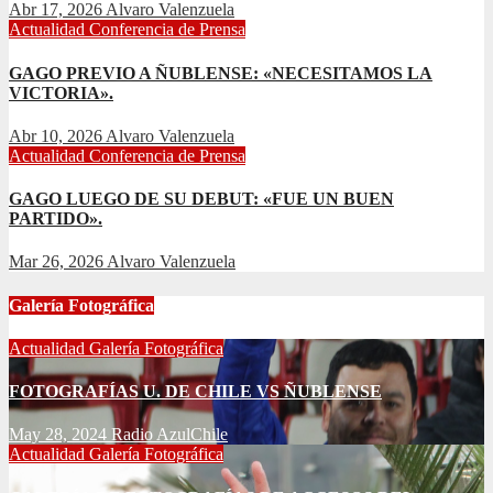
Abr 17, 2026
Alvaro Valenzuela
Actualidad
Conferencia de Prensa
GAGO PREVIO A ÑUBLENSE: «NECESITAMOS LA
VICTORIA».
Abr 10, 2026
Alvaro Valenzuela
Actualidad
Conferencia de Prensa
GAGO LUEGO DE SU DEBUT: «FUE UN BUEN
PARTIDO».
Mar 26, 2026
Alvaro Valenzuela
Galería Fotográfica
Actualidad
Galería Fotográfica
FOTOGRAFÍAS U. DE CHILE VS ÑUBLENSE
May 28, 2024
Radio AzulChile
Actualidad
Galería Fotográfica