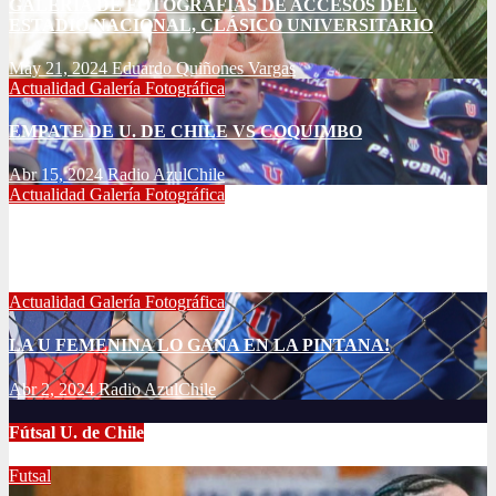
GALERÍA DE FOTOGRAFÍAS DE ACCESOS DEL
ESTADIO NACIONAL, CLÁSICO UNIVERSITARIO
May 21, 2024
Eduardo Quiñones Vargas
Actualidad
Galería Fotográfica
EMPATE DE U. DE CHILE VS COQUIMBO
Abr 15, 2024
Radio AzulChile
Actualidad
Galería Fotográfica
PUNTEROS EN LA CANCHA Y EN LA GALERÍA
Abr 8, 2024
Radio AzulChile
Actualidad
Galería Fotográfica
LA U FEMENINA LO GANA EN LA PINTANA!
Abr 2, 2024
Radio AzulChile
Fútsal U. de Chile
Futsal