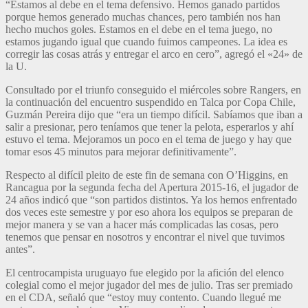
“Estamos al debe en el tema defensivo. Hemos ganado partidos
porque hemos generado muchas chances, pero también nos han
hecho muchos goles. Estamos en el debe en el tema juego, no
estamos jugando igual que cuando fuimos campeones. La idea es
corregir las cosas atrás y entregar el arco en cero”, agregó el «24» de
la U.
Consultado por el triunfo conseguido el miércoles sobre Rangers, en
la continuación del encuentro suspendido en Talca por Copa Chile,
Guzmán Pereira dijo que “era un tiempo difícil. Sabíamos que iban a
salir a presionar, pero teníamos que tener la pelota, esperarlos y ahí
estuvo el tema. Mejoramos un poco en el tema de juego y hay que
tomar esos 45 minutos para mejorar definitivamente”.
Respecto al difícil pleito de este fin de semana con O’Higgins, en
Rancagua por la segunda fecha del Apertura 2015-16, el jugador de
24 años indicó que “son partidos distintos. Ya los hemos enfrentado
dos veces este semestre y por eso ahora los equipos se preparan de
mejor manera y se van a hacer más complicadas las cosas, pero
tenemos que pensar en nosotros y encontrar el nivel que tuvimos
antes”.
El centrocampista uruguayo fue elegido por la afición del elenco
colegial como el mejor jugador del mes de julio. Tras ser premiado
en el CDA, señaló que “estoy muy contento. Cuando llegué me