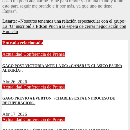
costo un poco adaptarme. Vine para rendir y dar una mano y tomo
esto para seguir mejorando e ir por más, ya que uno no tiene
límites”.
Navegación
Lasarte: «Nosotros tenemos una relación espectacular con el grupo»
La ‘U’ inscribió a Edson Puch a la espera de cerrar negociación con
de
Huracán
entradas
Entrada relacionada
Actualidad
Conferencia de Prensa
GAGO POST VICTORIA ANTE LA UC: «GANAR UN CLÁSICO ES UNA
ALEGRÍA».
Abr 26, 2026
Actualidad
Conferencia de Prensa
GAGO PREVIO A EVERTON: «CHARLES ESTÁ EN PROCESO DE
RECUPERACIÓN».
Abr 17, 2026
Actualidad
Conferencia de Prensa