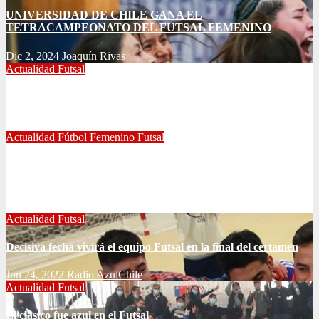
UNIVERSIDAD DE CHILE GANA EL
TETRACAMPEONATO DEL FUTSAL FEMENINO
Dic 2, 2024
Joaquín Rivas
Actualidad
Futsal
¿Qué nos pasó en la Libertadores de Futsal?
Sep 27, 2022
Joaquín Rivas
Actualidad
Fútbol Femenino
Futsal
¡Haciendo club! Grato amistoso entre leonas Futsal y Fútbol 11
se vivió ayer en La Florida
Jul 5, 2022
Radio AzulChile
Actualidad
Futsal
Decisiva fecha vivirá el equipo Futsal en la final del certamen
Jun 24, 2022
Radio AzulChile
Actualidad
Futsal
El clásico fue azul en el Futsal