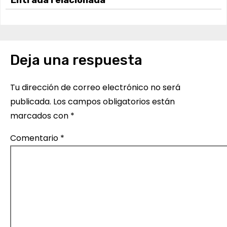
v
e
Deja una respuesta
g
a
Tu dirección de correo electrónico no será
c
publicada.
Los campos obligatorios están
marcados con
*
i
Comentario
*
ó
n
d
e