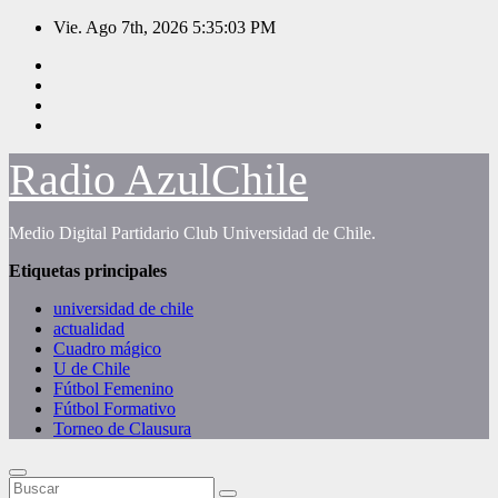
Saltar
Vie. Ago 7th, 2026
5:35:04 PM
al
contenido
Radio AzulChile
Medio Digital Partidario Club Universidad de Chile.
Etiquetas principales
universidad de chile
actualidad
Cuadro mágico
U de Chile
Fútbol Femenino
Fútbol Formativo
Torneo de Clausura