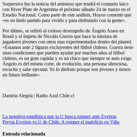
Sorpresiva fue la noticia del amistoso que tendrá el conjunto laico
con River Plate de Argentina el próximo sábado 24 de marzo en el
Estadio Nacional. Como parte de este análisis, Hoyos comentó que
«es un lindo partido para vivirlo y para disfrutarlo con la gente».
Por último, se refirió al exitoso desempeño de Ángelo Araos en
Brasil y el ímpetu de Nicolás Guerra que hace la mixtura de
jugadores jóvenes con otros mas experimentados dentro del plantel.
«Estamos ante 2 figuras excluyentes del fútbol chileno. Guerra tiene
unas condiciones que pueden ayudar por muchos años al fútbol
chileno, es un gran capitán y es un chico que siempre se auto exige.
Ángelo es del mismo corte, de evolución, una persona silenciosa,
escucha y sabe ejecutar. Yo lo disfruto porque son jóvenes y tienen
un futuro brillante».
Daniela Alegría | Radio Azul Chile.cl
Navegación
La negativa estadística que la U busca romper ante Everton
Previa Everton vs U de Chile: A romper el maleficio en Viña
de
entradas
Entrada relacionada