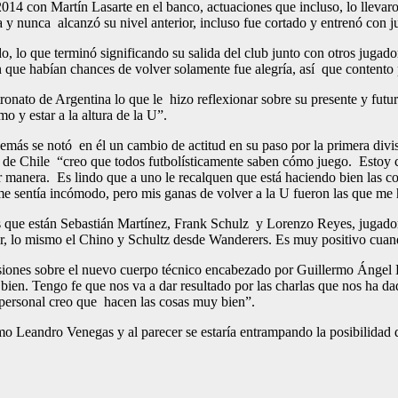
4 con Martín Lasarte en el banco, actuaciones que incluso, lo llevaro
a y nunca alcanzó su nivel anterior, incluso fue cortado y entrenó con j
o, lo que terminó significando su salida del club junto con otros jugad
e habían chances de volver solamente fue alegría, así que contento po
onato de Argentina lo que le hizo reflexionar sobre su presente y futur
mo y estar a la altura de la U”.
más se notó en él un cambio de actitud en su paso por la primera divis
dad de Chile “creo que todos futbolísticamente saben cómo juego. Esto
jor manera. Es lindo que a uno le recalquen que está haciendo bien las c
 sentía incómodo, pero mis ganas de volver a la U fueron las que me h
 que están Sebastián Martínez, Frank Schulz y Lorenzo Reyes, jugador
, lo mismo el Chino y Schultz desde Wanderers. Es muy positivo cuan
presiones sobre el nuevo cuerpo técnico encabezado por Guillermo Ángel
 bien. Tengo fe que nos va a dar resultado por las charlas que nos ha da
o personal creo que hacen las cosas muy bien”.
amo Leandro Venegas y al parecer se estaría entrampando la posibilidad