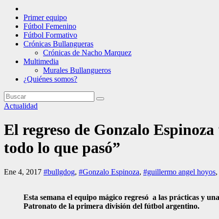
Primer equipo
Fútbol Femenino
Fútbol Formativo
Crónicas Bullangueras
Crónicas de Nacho Marquez
Multimedia
Murales Bullangueros
¿Quiénes somos?
Actualidad
El regreso de Gonzalo Espinoza
todo lo que pasó”
Ene 4, 2017
#bullgdog
,
#Gonzalo Espinoza
,
#guillermo angel hoyos
Esta semana el equipo mágico regresó a las prácticas y una
Patronato de la primera división del fútbol argentino.