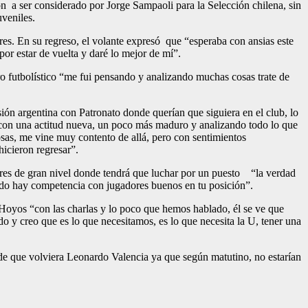
n a ser considerado por Jorge Sampaoli para la Selección chilena, sin
uveniles.
ores. En su regreso, el volante expresó que “esperaba con ansias este
r estar de vuelta y daré lo mejor de mí”.
o futbolístico “me fui pensando y analizando muchas cosas trate de
ión argentina con Patronato donde querían que siguiera en el club, lo
y con una actitud nueva, un poco más maduro y analizando todo lo que
osas, me vine muy contento de allá, pero con sentimientos
icieron regresar”.
es de gran nivel donde tendrá que luchar por un puesto “la verdad
do hay competencia con jugadores buenos en tu posición”.
 Hoyos “con las charlas y lo poco que hemos hablado, él se ve que
do y creo que es lo que necesitamos, es lo que necesita la U, tener una
 de que volviera Leonardo Valencia ya que según matutino, no estarían