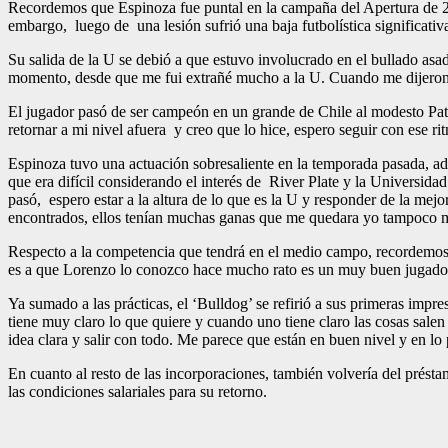
Recordemos que Espinoza fue puntal en la campaña del Apertura de 201
embargo, luego de una lesión sufrió una baja futbolística significativ
Su salida de la U se debió a que estuvo involucrado en el bullado asad
momento, desde que me fui extrañé mucho a la U. Cuando me dijeron qu
El jugador pasó de ser campeón en un grande de Chile al modesto Patr
retornar a mi nivel afuera y creo que lo hice, espero seguir con ese rit
Espinoza tuvo una actuación sobresaliente en la temporada pasada, ade
que era difícil considerando el interés de River Plate y la Universi
pasó, espero estar a la altura de lo que es la U y responder de la me
encontrados, ellos tenían muchas ganas que me quedara yo tampoco me
Respecto a la competencia que tendrá en el medio campo, recordemos
es a que Lorenzo lo conozco hace mucho rato es un muy buen jugador
Ya sumado a las prácticas, el ‘Bulldog’ se refirió a sus primeras im
tiene muy claro lo que quiere y cuando uno tiene claro las cosas salen
idea clara y salir con todo. Me parece que están en buen nivel y en l
En cuanto al resto de las incorporaciones, también volvería del prést
las condiciones salariales para su retorno.