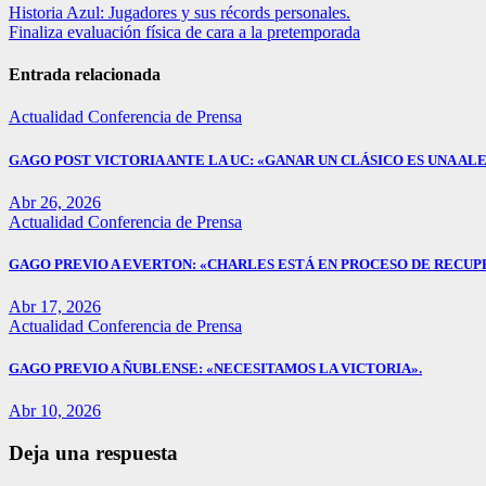
Navegación
Historia Azul: Jugadores y sus récords personales.
Finaliza evaluación física de cara a la pretemporada
de
entradas
Entrada relacionada
Actualidad
Conferencia de Prensa
GAGO POST VICTORIA ANTE LA UC: «GANAR UN CLÁSICO ES UNA ALE
Abr 26, 2026
Actualidad
Conferencia de Prensa
GAGO PREVIO A EVERTON: «CHARLES ESTÁ EN PROCESO DE RECUP
Abr 17, 2026
Actualidad
Conferencia de Prensa
GAGO PREVIO A ÑUBLENSE: «NECESITAMOS LA VICTORIA».
Abr 10, 2026
Deja una respuesta