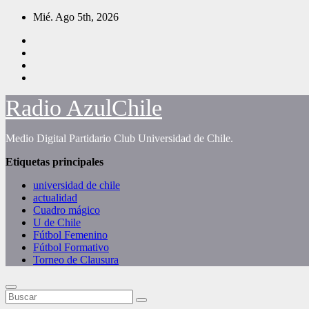
Saltar
Mié. Ago 5th, 2026
al
contenido
Radio AzulChile
Medio Digital Partidario Club Universidad de Chile.
Etiquetas principales
universidad de chile
actualidad
Cuadro mágico
U de Chile
Fútbol Femenino
Fútbol Formativo
Torneo de Clausura