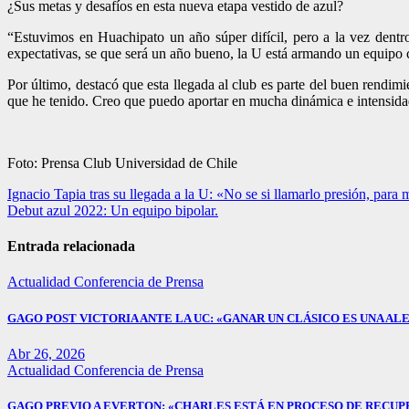
¿Sus metas y desafíos en esta nueva etapa vestido de azul?
“Estuvimos en Huachipato un año súper difícil, pero a la vez de
expectativas, se que será un año bueno, la U está armando un equipo 
Por último, destacó que esta llegada al club es parte del buen rendim
que he tenido. Creo que puedo aportar en mucha dinámica e intensidad
Foto: Prensa Club Universidad de Chile
Navegación
Ignacio Tapia tras su llegada a la U: «No se si llamarlo presión, para 
Debut azul 2022: Un equipo bipolar.
de
entradas
Entrada relacionada
Actualidad
Conferencia de Prensa
GAGO POST VICTORIA ANTE LA UC: «GANAR UN CLÁSICO ES UNA ALE
Abr 26, 2026
Actualidad
Conferencia de Prensa
GAGO PREVIO A EVERTON: «CHARLES ESTÁ EN PROCESO DE RECUP