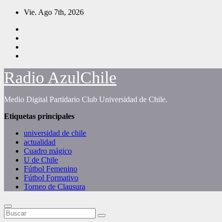
Saltar
Vie. Ago 7th, 2026
al
contenido
Radio AzulChile
Medio Digital Partidario Club Universidad de Chile.
Etiquetas principales
universidad de chile
actualidad
Cuadro mágico
U de Chile
Fútbol Femenino
Fútbol Formativo
Torneo de Clausura