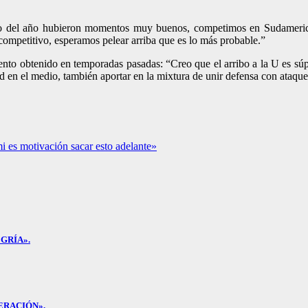
ntro del año hubieron momentos muy buenos, competimos en Sudameric
competitivo, esperamos pelear arriba que es lo más probable.”
iento obtenido en temporadas pasadas: “Creo que el arribo a la U es súp
 en el medio, también aportar en la mixtura de unir defensa con ataque
mi es motivación sacar esto adelante»
GRÍA».
ERACIÓN».