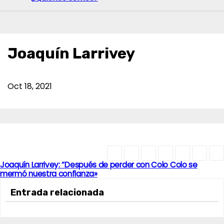
Joaquín Larrivey
Oct 18, 2021
Joaquín Larrivey: “Después de perder con Colo Colo se
N
mermó nuestra confianza»
a
Entrada relacionada
v