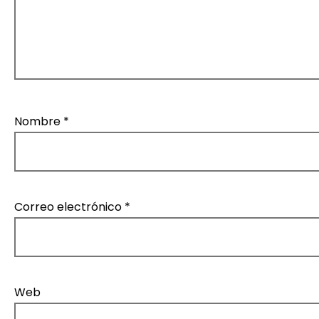
t
r
a
d
Nombre
*
a
s
Correo electrónico
*
Web