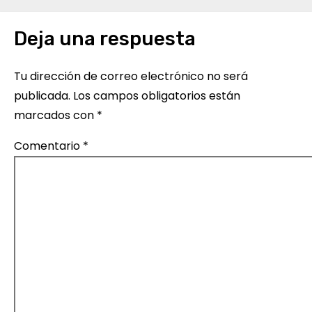
e
Deja una respuesta
g
a
Tu dirección de correo electrónico no será
c
publicada.
Los campos obligatorios están
marcados con
*
i
Comentario
*
ó
n
d
e
e
n