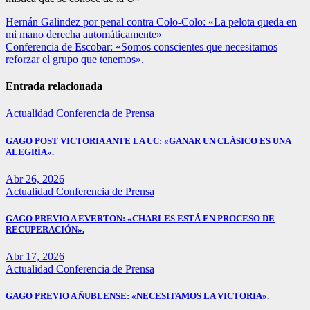
Navegación
Hernán Galindez por penal contra Colo-Colo: «La pelota queda en
mi mano derecha automáticamente»
de
Conferencia de Escobar: «Somos conscientes que necesitamos
entradas
reforzar el grupo que tenemos».
Entrada relacionada
Actualidad
Conferencia de Prensa
GAGO POST VICTORIA ANTE LA UC: «GANAR UN CLÁSICO ES UNA
ALEGRÍA».
Abr 26, 2026
Actualidad
Conferencia de Prensa
GAGO PREVIO A EVERTON: «CHARLES ESTÁ EN PROCESO DE
RECUPERACIÓN».
Abr 17, 2026
Actualidad
Conferencia de Prensa
GAGO PREVIO A ÑUBLENSE: «NECESITAMOS LA VICTORIA».