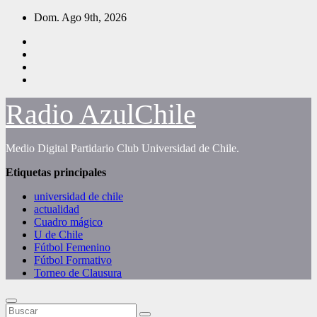
Saltar
Dom. Ago 9th, 2026
al
contenido
Radio AzulChile
Medio Digital Partidario Club Universidad de Chile.
Etiquetas principales
universidad de chile
actualidad
Cuadro mágico
U de Chile
Fútbol Femenino
Fútbol Formativo
Torneo de Clausura