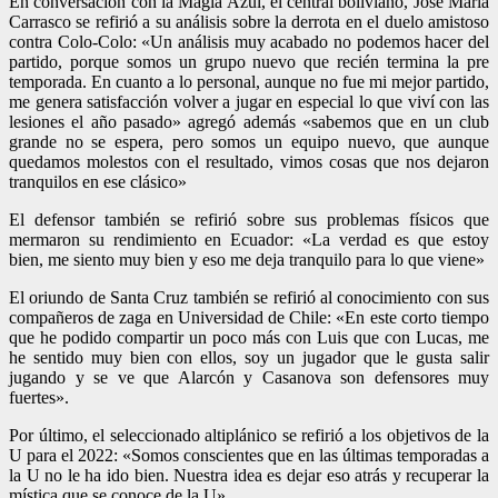
En conversación con la Magia Azul, el central boliviano, José María
Carrasco se refirió a su análisis sobre la derrota en el duelo amistoso
contra Colo-Colo: «Un análisis muy acabado no podemos hacer del
partido, porque somos un grupo nuevo que recién termina la pre
temporada. En cuanto a lo personal, aunque no fue mi mejor partido,
me genera satisfacción volver a jugar en especial lo que viví con las
lesiones el año pasado» agregó además «sabemos que en un club
grande no se espera, pero somos un equipo nuevo, que aunque
quedamos molestos con el resultado, vimos cosas que nos dejaron
tranquilos en ese clásico»
El defensor también se refirió sobre sus problemas físicos que
mermaron su rendimiento en Ecuador: «La verdad es que estoy
bien, me siento muy bien y eso me deja tranquilo para lo que viene»
El oriundo de Santa Cruz también se refirió al conocimiento con sus
compañeros de zaga en Universidad de Chile: «En este corto tiempo
que he podido compartir un poco más con Luis que con Lucas, me
he sentido muy bien con ellos, soy un jugador que le gusta salir
jugando y se ve que Alarcón y Casanova son defensores muy
fuertes».
Por último, el seleccionado altiplánico se refirió a los objetivos de la
U para el 2022: «Somos conscientes que en las últimas temporadas a
la U no le ha ido bien. Nuestra idea es dejar eso atrás y recuperar la
mística que se conoce de la U»