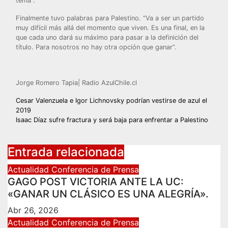
tema”.
Finalmente tuvo palabras para Palestino. “Va a ser un partido
muy difícil más allá del momento que viven. Es una final, en la
que cada uno dará su máximo para pasar a la definición del
título. Para nosotros no hay otra opción que ganar”.
Jorge Romero Tapia| Radio AzulChile.cl
Navegación
Cesar Valenzuela e Igor Lichnovsky podrían vestirse de azul el
2019
de
Isaac Díaz sufre fractura y será baja para enfrentar a Palestino
entradas
Entrada relacionada
Actualidad
Conferencia de Prensa
GAGO POST VICTORIA ANTE LA UC:
«GANAR UN CLÁSICO ES UNA ALEGRÍA».
Abr 26, 2026
Actualidad
Conferencia de Prensa