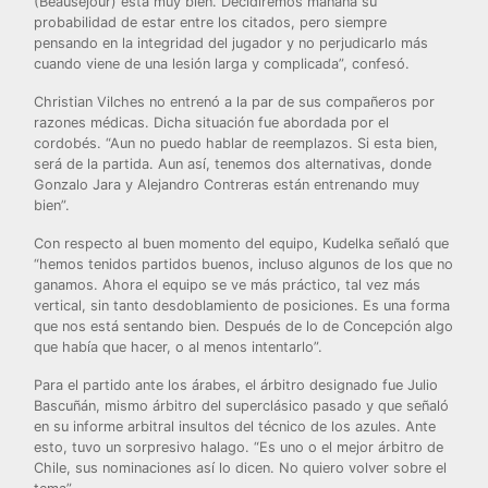
(Beausejour) está muy bien. Decidiremos mañana su
probabilidad de estar entre los citados, pero siempre
pensando en la integridad del jugador y no perjudicarlo más
cuando viene de una lesión larga y complicada”, confesó.
Christian Vilches no entrenó a la par de sus compañeros por
razones médicas. Dicha situación fue abordada por el
cordobés. “Aun no puedo hablar de reemplazos. Si esta bien,
será de la partida. Aun así, tenemos dos alternativas, donde
Gonzalo Jara y Alejandro Contreras están entrenando muy
bien”.
Con respecto al buen momento del equipo, Kudelka señaló que
“hemos tenidos partidos buenos, incluso algunos de los que no
ganamos. Ahora el equipo se ve más práctico, tal vez más
vertical, sin tanto desdoblamiento de posiciones. Es una forma
que nos está sentando bien. Después de lo de Concepción algo
que había que hacer, o al menos intentarlo”.
Para el partido ante los árabes, el árbitro designado fue Julio
Bascuñán, mismo árbitro del superclásico pasado y que señaló
en su informe arbitral insultos del técnico de los azules. Ante
esto, tuvo un sorpresivo halago. “Es uno o el mejor árbitro de
Chile, sus nominaciones así lo dicen. No quiero volver sobre el