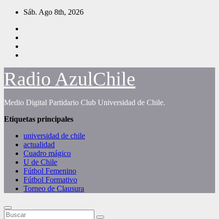
Saltar
Sáb. Ago 8th, 2026
al
contenido
Radio AzulChile
Medio Digital Partidario Club Universidad de Chile.
Etiquetas principales
universidad de chile
actualidad
Cuadro mágico
U de Chile
Fútbol Femenino
Fútbol Formativo
Torneo de Clausura