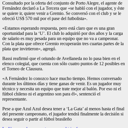
Consultado por la oferta del conjunto de Porto Alegre, el agente de
Fernández declaró a La Tercera que «se habló con el jugador, y éste
se quiere ir, quiere venir a Gremio. Se conversó con el club y se le
ofreció US$ 570 mil por el pase del futbolista».
«Estamos esperando respuesta, pero está claro que es una gran
oportunidad para la ‘U’. El club lo adquirió por dos años y la carga
de salario es muy pesada para un equipo que no va a campeonar.
Con la plata que ofrece Gremio recuperarán tres cuartas partes de la
plata que invirtieron», agregó.
Bassi reafirmó que el oriundo de Avellaneda no lo pasa bien en el
elenco colegial, que cuenta con sólo cuatro puntos de 12 posibles en
el Torneo de Clausura.
«A Fernández lo conozco hace mucho tiempo. Hemos conversado
durante los últimos días y tiene ganas de venir. Es un jugador muy
técnico y necesita un equipo que trate mejor al balón. Por eso ni el
fútbol chileno ni el argentino son para él», sentenció el
representante.
Pese a que Azul Azul desea tener a ‘La Gata’ al menos hasta el final
del presente campeonato, el jugador tendrá finalmente la decisión si
desea seguir o partir al fútbol brasileño