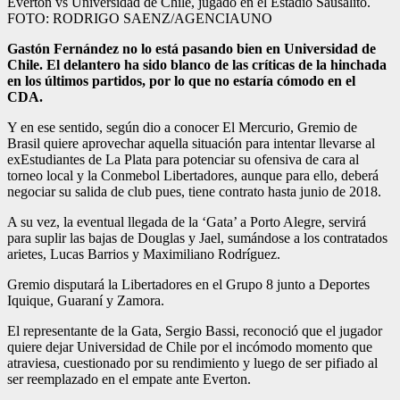
Everton vs Universidad de Chile, jugado en el Estadio Sausalito.
FOTO: RODRIGO SAENZ/AGENCIAUNO
Gastón Fernández no lo está pasando bien en Universidad de
Chile. El delantero ha sido blanco de las críticas de la hinchada
en los últimos partidos, por lo que no estaría cómodo en el
CDA.
Y en ese sentido, según dio a conocer El Mercurio, Gremio de
Brasil quiere aprovechar aquella situación para intentar llevarse al
exEstudiantes de La Plata para potenciar su ofensiva de cara al
torneo local y la Conmebol Libertadores, aunque para ello, deberá
negociar su salida de club pues, tiene contrato hasta junio de 2018.
A su vez, la eventual llegada de la ‘Gata’ a Porto Alegre, servirá
para suplir las bajas de Douglas y Jael, sumándose a los contratados
arietes, Lucas Barrios y Maximiliano Rodríguez.
Gremio disputará la Libertadores en el Grupo 8 junto a Deportes
Iquique, Guaraní y Zamora.
El representante de la Gata, Sergio Bassi, reconoció que el jugador
quiere dejar Universidad de Chile por el incómodo momento que
atraviesa, cuestionado por su rendimiento y luego de ser pifiado al
ser reemplazado en el empate ante Everton.