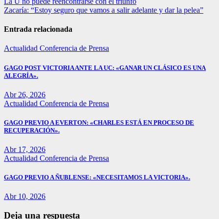
Navegación
La U no puede reencontrarse con el triunfo
Zacaría: “Estoy seguro que vamos a salir adelante y dar la pelea”
de
entradas
Entrada relacionada
Actualidad
Conferencia de Prensa
GAGO POST VICTORIA ANTE LA UC: «GANAR UN CLÁSICO ES UNA
ALEGRÍA».
Abr 26, 2026
Actualidad
Conferencia de Prensa
GAGO PREVIO A EVERTON: «CHARLES ESTÁ EN PROCESO DE
RECUPERACIÓN».
Abr 17, 2026
Actualidad
Conferencia de Prensa
GAGO PREVIO A ÑUBLENSE: «NECESITAMOS LA VICTORIA».
Abr 10, 2026
Deja una respuesta