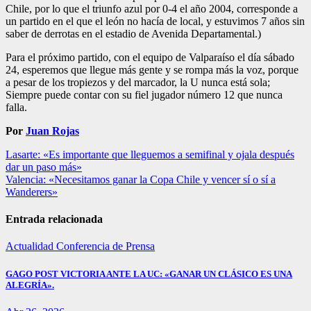
Chile, por lo que el triunfo azul por 0-4 el año 2004, corresponde a
un partido en el que el león no hacía de local, y estuvimos 7 años sin
saber de derrotas en el estadio de Avenida Departamental.)
Para el próximo partido, con el equipo de Valparaíso el día sábado
24, esperemos que llegue más gente y se rompa más la voz, porque
a pesar de los tropiezos y del marcador, la U nunca está sola;
Siempre puede contar con su fiel jugador número 12 que nunca
falla.
Por
Juan Rojas
Navegación
Lasarte: «Es importante que lleguemos a semifinal y ojala después
dar un paso más»
de
Valencia: «Necesitamos ganar la Copa Chile y vencer sí o sí a
entradas
Wanderers»
Entrada relacionada
Actualidad
Conferencia de Prensa
GAGO POST VICTORIA ANTE LA UC: «GANAR UN CLÁSICO ES UNA
ALEGRÍA».