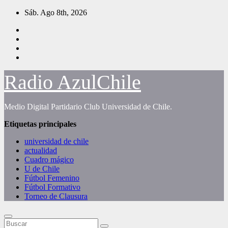
Saltar
Sáb. Ago 8th, 2026
al
contenido
Radio AzulChile
Medio Digital Partidario Club Universidad de Chile.
Etiquetas principales
universidad de chile
actualidad
Cuadro mágico
U de Chile
Fútbol Femenino
Fútbol Formativo
Torneo de Clausura