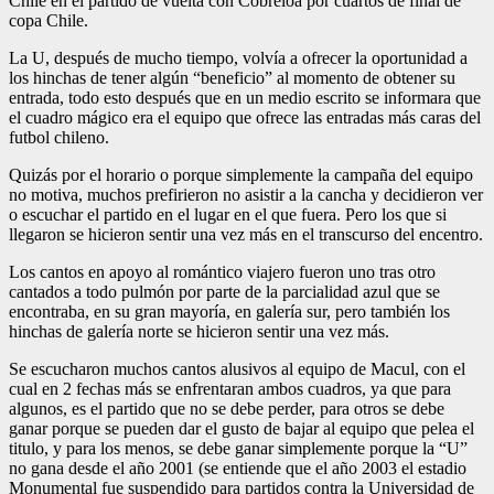
Chile en el partido de vuelta con Cobreloa por cuartos de final de
copa Chile.
La U, después de mucho tiempo, volvía a ofrecer la oportunidad a
los hinchas de tener algún “beneficio” al momento de obtener su
entrada, todo esto después que en un medio escrito se informara que
el cuadro mágico era el equipo que ofrece las entradas más caras del
futbol chileno.
Quizás por el horario o porque simplemente la campaña del equipo
no motiva, muchos prefirieron no asistir a la cancha y decidieron ver
o escuchar el partido en el lugar en el que fuera. Pero los que si
llegaron se hicieron sentir una vez más en el transcurso del encentro.
Los cantos en apoyo al romántico viajero fueron uno tras otro
cantados a todo pulmón por parte de la parcialidad azul que se
encontraba, en su gran mayoría, en galería sur, pero también los
hinchas de galería norte se hicieron sentir una vez más.
Se escucharon muchos cantos alusivos al equipo de Macul, con el
cual en 2 fechas más se enfrentaran ambos cuadros, ya que para
algunos, es el partido que no se debe perder, para otros se debe
ganar porque se pueden dar el gusto de bajar al equipo que pelea el
titulo, y para los menos, se debe ganar simplemente porque la “U”
no gana desde el año 2001 (se entiende que el año 2003 el estadio
Monumental fue suspendido para partidos contra la Universidad de