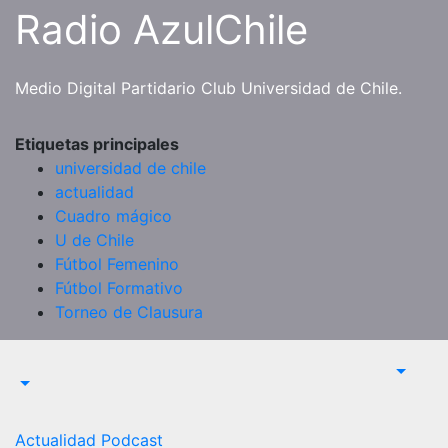
Saltar
Radio AzulChile
al
contenido
Medio Digital Partidario Club Universidad de Chile.
Etiquetas principales
universidad de chile
actualidad
Cuadro mágico
U de Chile
Fútbol Femenino
Fútbol Formativo
Torneo de Clausura
Actualidad
Podcast