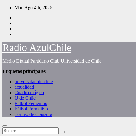
Saltar
Mar. Ago 4th, 2026
al
contenido
Radio AzulChile
Medio Digital Partidario Club Universidad de Chile.
Etiquetas principales
universidad de chile
actualidad
Cuadro mágico
U de Chile
Fútbol Femenino
Fútbol Formativo
Torneo de Clausura