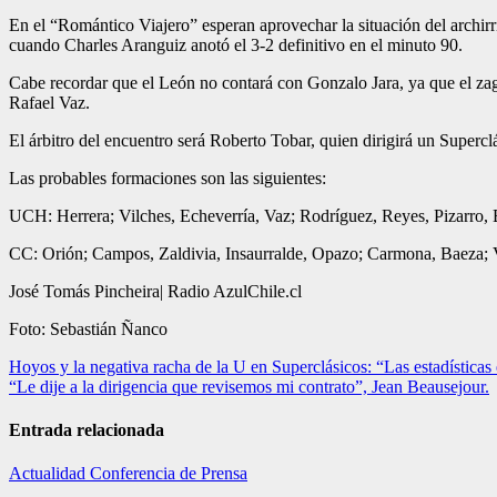
En el “Romántico Viajero” esperan aprovechar la situación del archirri
cuando Charles Aranguiz anotó el 3-2 definitivo en el minuto 90.
Cabe recordar que el León no contará con Gonzalo Jara, ya que el zague
Rafael Vaz.
El árbitro del encuentro será Roberto Tobar, quien dirigirá un Supercl
Las probables formaciones son las siguientes:
UCH: Herrera; Vilches, Echeverría, Vaz; Rodríguez, Reyes, Pizarro, B
CC: Orión; Campos, Zaldivia, Insaurralde, Opazo; Carmona, Baeza; V
José Tomás Pincheira| Radio AzulChile.cl
Foto: Sebastián Ñanco
Navegación
Hoyos y la negativa racha de la U en Superclásicos: “Las estadísticas
“Le dije a la dirigencia que revisemos mi contrato”, Jean Beausejour.
de
entradas
Entrada relacionada
Actualidad
Conferencia de Prensa