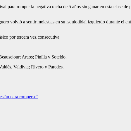
val para romper la negativa racha de 5 años sin ganar en esta clase de p
ro volvió a sentir molestias en su isquiotibial izquierdo durante el ent
ásico por tercera vez consecutiva.
eausejour; Araos; Pinilla y Soteldo.
aldés, Valdivia; Rivero y Paredes.
 están para romperse”