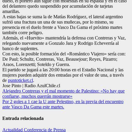
duelo, el portero aún sigue con molestias en su espalda y en el caso
del delantero quedo suspendido por acumulación de tarjetas
amarillas.
A estas bajas se suma la de Matías Rodríguez, el lateral argentino
sufrió una fractura un una de sus muñecas, por lo mismo, su
presencia en el duelo frente a Vasco Da Gama el próximo martes
también corre peligro.
Además, el «Huevito» mantendría la defensa con Contreras y Vaz,
relegando nuevamente a Gonzalo Jara y Rodrigo Echeverría al
banco de suplentes.
Con esto, la posible formación del «Romántico Viajero» sería con:
De Paul; Schultz, Contreras, Vaz, Beausejour; Reyes, Pizarro;
Araos, Lorenzetti; Soteldo y Guerra.
El partido se jugará a las 20:00 horas en el Estadio Nacional y las
mujeres pueden adquirir dos entradas por el valor de una, a través
de
puntoticket.cl
.
Jose Pinto | Radio AzulChile.cl
Navegación
Alejandro Contreras y el mal momento de Palestino: «No hay que
confiarse, muchos querrán mostrarse»
de
Por 2 goles a 1 cae la U ante Pelestino, en la previa del encuentro
entradas
ante Vasco Da Gama este martes.
Entrada relacionada
Actualidad
Conferencia de Prensa