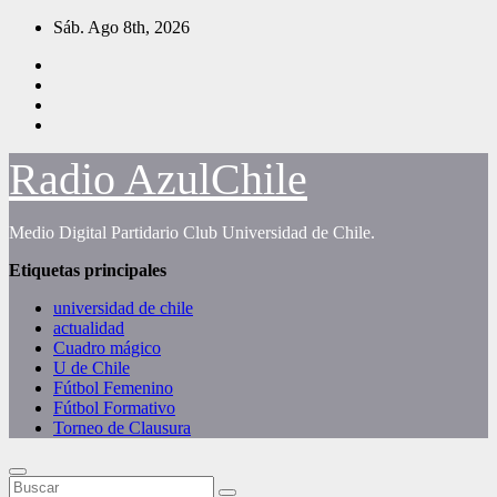
Saltar
Sáb. Ago 8th, 2026
al
contenido
Radio AzulChile
Medio Digital Partidario Club Universidad de Chile.
Etiquetas principales
universidad de chile
actualidad
Cuadro mágico
U de Chile
Fútbol Femenino
Fútbol Formativo
Torneo de Clausura