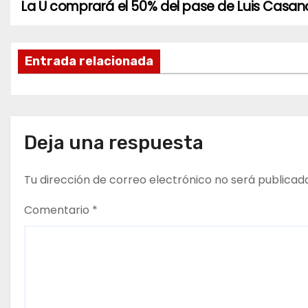
La U comprará el 50% del pase de Luis Casa
N
a
Entrada relacionada
v
e
g
Deja una respuesta
a
Tu dirección de correo electrónico no será publicad
c
i
Comentario
*
ó
n
d