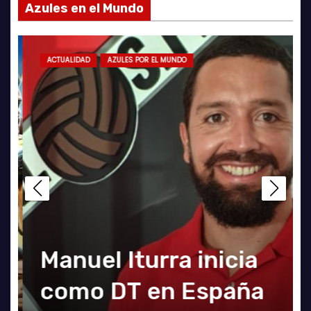
Azules en el Mundo
IDAD
ACTUALIDAD
GALERÍA FOTOGRÁFICA
ACTUALIDAD
FUTSAL
AZULES POR EL MUNDO
FUTSAL
UN
TOGRAFÍAS U. DE
El clásico fue azul en
Manuel Iturra inicia
CH
ILE VS ÑUBLENSE
el Futsal
como DT en España
TE