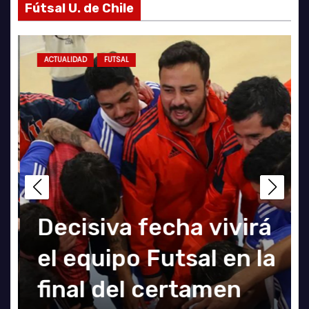
Fútsal U. de Chile
ACTUALIDAD
ACTUALIDAD
GALERÍA FOTOGRÁFICA
ACTUALIDAD
FUTSAL
AZULES POR EL MUNDO
ACTUAL
LA U FEMENINA LO
Decisiva fecha vivirá
Eduardo Vargas fue
e
GANA EN LA
el equipo Futsal en la
escogido el mejor
FO
PINTANA!
final del certamen
jugador chileno de la
CH