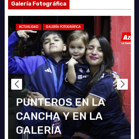
Galería Fotográfica
ACTUALIDAD
ACTUALIDAD
GALERÍA FOTOGRÁFICA
ACTUALIDAD
FÚTBOL FEMENINO
AZULES POR EL MUNDO
FUTSAL
la
PUNTEROS EN LA
¡Haciendo club!
Edu Vargas se
E
CANCHA Y EN LA
Grato amistoso
ilusiona: «La gent
A
GALERÍA
entre leonas Futsal y
sabe que quiero