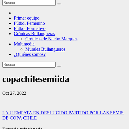
Primer equipo
Fútbol Femenino
Fútbol Formativo
Crónicas Bullangueras
Crónicas de Nacho Marquez
Multimedia
Murales Bullangueros
¿Quiénes somos?
copachilesemiida
Oct 27, 2022
Navegación
LA U EMPATA EN DESLUCIDO PARTIDO POR LAS SEMIS
DE COPA CHILE
de