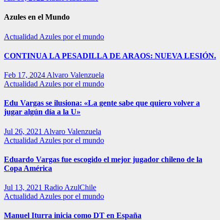
Azules en el Mundo
Actualidad
Azules por el mundo
CONTINUA LA PESADILLA DE ARAOS: NUEVA LESIÓN.
Feb 17, 2024
Alvaro Valenzuela
Actualidad
Azules por el mundo
Edu Vargas se ilusiona: «La gente sabe que quiero volver a
jugar algún día a la U»
Jul 26, 2021
Alvaro Valenzuela
Actualidad
Azules por el mundo
Eduardo Vargas fue escogido el mejor jugador chileno de la
Copa América
Jul 13, 2021
Radio AzulChile
Actualidad
Azules por el mundo
Manuel Iturra inicia como DT en España