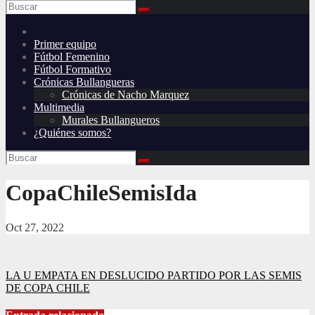
Primer equipo
Fútbol Femenino
Fútbol Formativo
Crónicas Bullangueras
Crónicas de Nacho Marquez
Multimedia
Murales Bullangueros
¿Quiénes somos?
CopaChileSemisIda
Oct 27, 2022
Navegación
LA U EMPATA EN DESLUCIDO PARTIDO POR LAS SEMIS
DE COPA CHILE
de