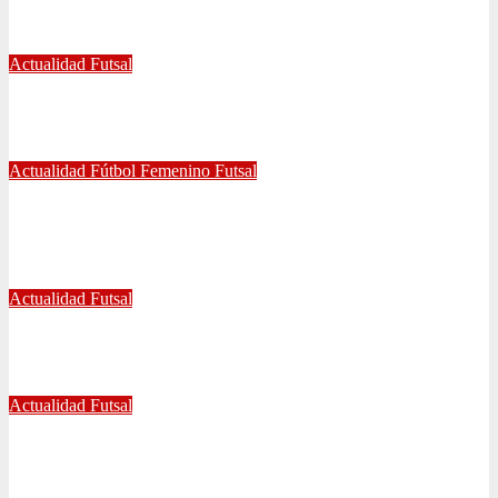
TETRACAMPEONATO DEL FUTSAL FEMENINO
Dic 2, 2024
Joaquín Rivas
Actualidad
Futsal
¿Qué nos pasó en la Libertadores de Futsal?
Sep 27, 2022
Joaquín Rivas
Actualidad
Fútbol Femenino
Futsal
¡Haciendo club! Grato amistoso entre leonas Futsal y Fútbol 11
se vivió ayer en La Florida
Jul 5, 2022
Radio AzulChile
Actualidad
Futsal
Decisiva fecha vivirá el equipo Futsal en la final del certamen
Jun 24, 2022
Radio AzulChile
Actualidad
Futsal
El clásico fue azul en el Futsal
Jun 18, 2022
Radio AzulChile