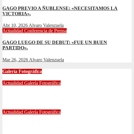
GAGO PREVIO A ÑUBLENSE: «NECESITAMOS LA
VICTORIA».
Abr 10, 2026
Alvaro Valenzuela
Actualidad
Conferencia de Prensa
GAGO LUEGO DE SU DEBUT: «FUE UN BUEN
PARTIDO».
Mar 26, 2026
Alvaro Valenzuela
Galería Fotográfica
Actualidad
Galería Fotográfica
FOTOGRAFÍAS U. DE CHILE VS ÑUBLENSE
May 28, 2024
Radio AzulChile
Actualidad
Galería Fotográfica
GALERÍA DE FOTOGRAFÍAS DE ACCESOS DEL
ESTADIO NACIONAL, CLÁSICO UNIVERSITARIO