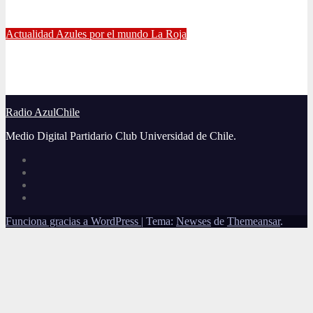
Jul 5, 2021
Alvaro Valenzuela
Actualidad
Azules por el mundo
La Roja
El gran partido de Eugenio Mena ante Argentina
Jun 4, 2021
Radio AzulChile
Radio AzulChile
Medio Digital Partidario Club Universidad de Chile.
Funciona gracias a WordPress
|
Tema:
Newses
de
Themeansar
.