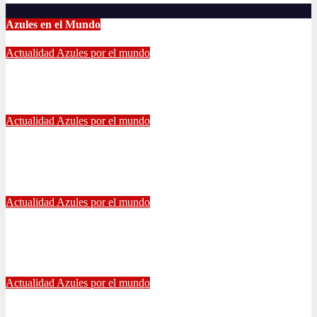
Azules en el Mundo
Actualidad
Azules por el mundo
CONTINUA LA PESADILLA DE ARAOS: NUEVA LESIÓN.
Feb 17, 2024
Alvaro Valenzuela
Actualidad
Azules por el mundo
Edu Vargas se ilusiona: «La gente sabe que quiero volver a
jugar algún día a la U»
Jul 26, 2021
Alvaro Valenzuela
Actualidad
Azules por el mundo
Eduardo Vargas fue escogido el mejor jugador chileno de la
Copa América
Jul 13, 2021
Radio AzulChile
Actualidad
Azules por el mundo
Manuel Iturra inicia como DT en España