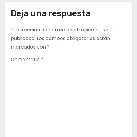
g
Deja una respuesta
a
Tu dirección de correo electrónico no será
c
publicada.
Los campos obligatorios están
marcados con
*
i
Comentario
*
ó
n
d
e
e
n