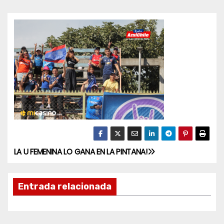
LA U FEMENINA LO GANA EN LA PINTANA!
N
a
Entrada relacionada
v
e