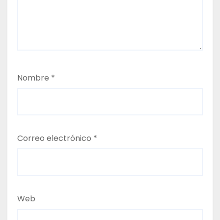
t
r
a
d
Nombre
*
a
s
Correo electrónico
*
Web