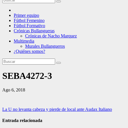
Primer equipo
Fútbol Femenino
Fútbol Formativo
Crónicas Bullangueras
Crónicas de Nacho Marquez
Multimedia
Murales Bullangueros
¿Quiénes somos?
SEBA4272-3
Ago 6, 2018
Navegación
La U no levanta cabeza y pierde de local ante Audax Italiano
de
Entrada relacionada
entradas