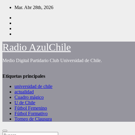
Saltar
Mar. Abr 28th, 2026
al
contenido
Radio AzulChile
Medio Digital Partidario Club Universidad de Chile.
Etiquetas principales
universidad de chile
actualidad
Cuadro mágico
U de Chile
Fútbol Femenino
Fútbol Formativo
Torneo de Clausura