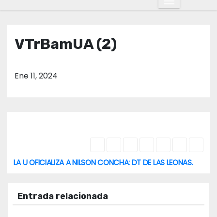
o
VTrBamUA (2)
Ene 11, 2024
LA U OFICIALIZA A NILSON CONCHA: DT DE LAS LEONAS.
N
a
Entrada relacionada
v