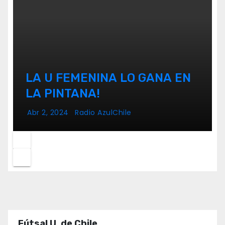
LA U FEMENINA LO GANA EN
LA PINTANA!
Abr 2, 2024
Radio AzulChile
Fútsal U. de Chile