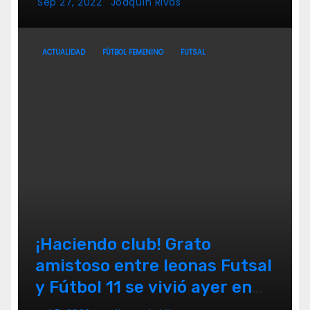
Sep 27, 2022
Joaquín Rivas
ACTUALIDAD
FÚTBOL FEMENINO
FUTSAL
¡Haciendo club! Grato
amistoso entre leonas Futsal
y Fútbol 11 se vivió ayer en
La Florida