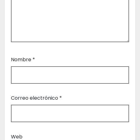
t
r
a
d
Nombre
*
a
s
Correo electrónico
*
Web