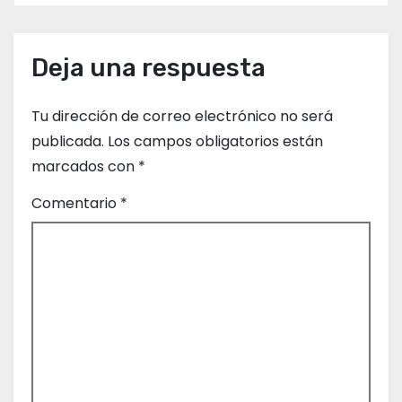
e
g
Deja una respuesta
a
Tu dirección de correo electrónico no será
c
publicada.
Los campos obligatorios están
marcados con
*
i
Comentario
*
ó
n
d
e
e
n