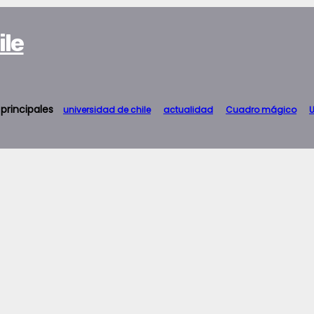
ile
 principales
universidad de chile
actualidad
Cuadro mágico
U