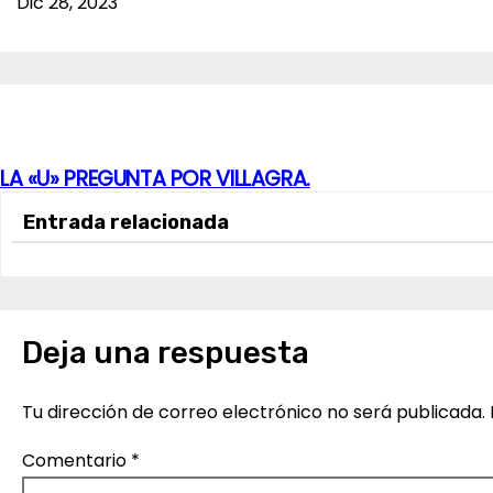
Dic 28, 2023
LA «U» PREGUNTA POR VILLAGRA.
N
Entrada relacionada
a
v
e
Deja una respuesta
g
a
Tu dirección de correo electrónico no será publicada.
c
Comentario
*