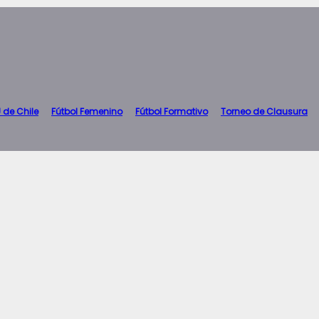
 de Chile
Fútbol Femenino
Fútbol Formativo
Torneo de Clausura