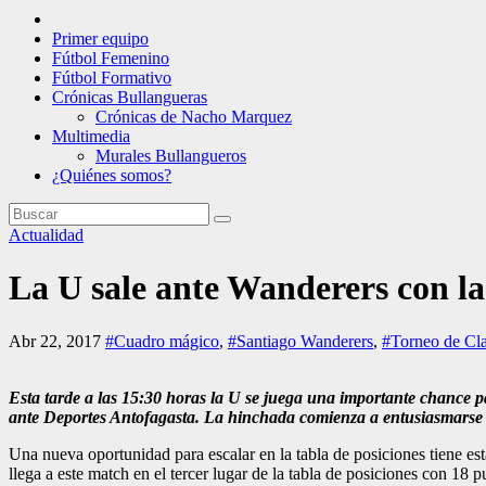
Primer equipo
Fútbol Femenino
Fútbol Formativo
Crónicas Bullangueras
Crónicas de Nacho Marquez
Multimedia
Murales Bullangueros
¿Quiénes somos?
Actualidad
La U sale ante Wanderers con la
Abr 22, 2017
#Cuadro mágico
,
#Santiago Wanderers
,
#Torneo de Cl
Esta tarde a las 15:30 horas la U se juega una importante chance pa
ante Deportes Antofagasta. La hinchada comienza a entusiasmarse an
Una nueva oportunidad para escalar en la tabla de posiciones tiene es
llega a este match en el tercer lugar de la tabla de posiciones con 18