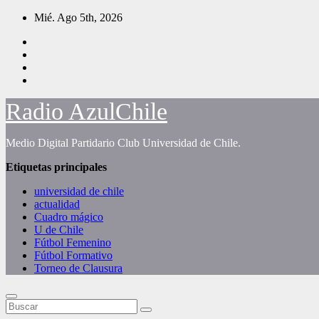
Saltar
Mié. Ago 5th, 2026
al
contenido
Radio AzulChile
Medio Digital Partidario Club Universidad de Chile.
Etiquetas principales
universidad de chile
actualidad
Cuadro mágico
U de Chile
Fútbol Femenino
Fútbol Formativo
Torneo de Clausura