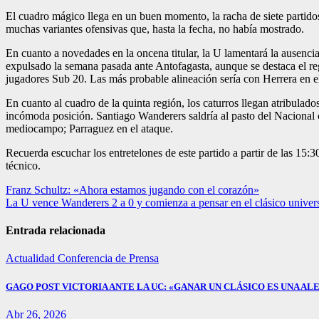
El cuadro mágico llega en un buen momento, la racha de siete partidos
muchas variantes ofensivas que, hasta la fecha, no había mostrado.
En cuanto a novedades en la oncena titular, la U lamentará la ausencia
expulsado la semana pasada ante Antofagasta, aunque se destaca el re
jugadores Sub 20. Las más probable alineación sería con Herrera en e
En cuanto al cuadro de la quinta región, los caturros llegan atribulado
incómoda posición. Santiago Wanderers saldría al pasto del Nacional 
mediocampo; Parraguez en el ataque.
Recuerda escuchar los entretelones de este partido a partir de las 15
técnico.
Navegación
Franz Schultz: «Ahora estamos jugando con el corazón»
La U vence Wanderers 2 a 0 y comienza a pensar en el clásico univers
de
entradas
Entrada relacionada
Actualidad
Conferencia de Prensa
GAGO POST VICTORIA ANTE LA UC: «GANAR UN CLÁSICO ES UNA ALE
Abr 26, 2026