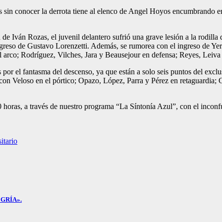
 sin conocer la derrota tiene al elenco de Angel Hoyos encumbrando en 
 de Iván Rozas, el juvenil delantero sufrió una grave lesión a la rodill
greso de Gustavo Lorenzetti. Además, se rumorea con el ingreso de Yer
l arco; Rodríguez, Vilches, Jara y Beausejour en defensa; Reyes, Leiva
s por el fantasma del descenso, ya que están a solo seis puntos del excl
con Veloso en el pórtico; Opazo, López, Parra y Pérez en retaguardia;
:30 horas, a través de nuestro programa “La Síntonía Azul”, con el inc
itario
GRÍA».