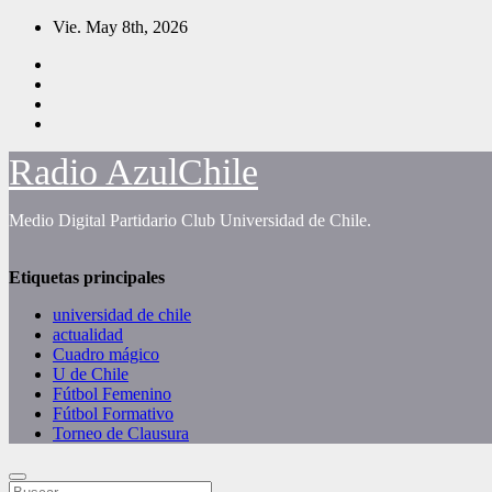
Saltar
Vie. May 8th, 2026
al
contenido
Radio AzulChile
Medio Digital Partidario Club Universidad de Chile.
Etiquetas principales
universidad de chile
actualidad
Cuadro mágico
U de Chile
Fútbol Femenino
Fútbol Formativo
Torneo de Clausura