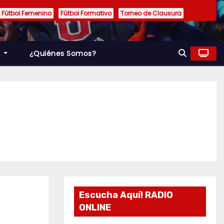
Fútbol Femenino
Fútbol Formativo
Torneo de Clausura
a
¿Quiénes Somos?
Escucha Aquí! RADIO
ONLINE