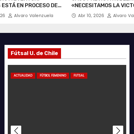
 ESTÁ EN PROCESO DE
«NECESITAMOS LA VICT
CIÓN».
026
Alvaro Valenzuela
Abr 10, 2026
Alvaro Va
Fútsal U. de Chile
ACTUALIDAD
ACTUALIDAD
GALERÍA FOTOGRÁFICA
ACTUALIDAD
FUTSAL
AZULES POR EL MUNDO
ACTUAL