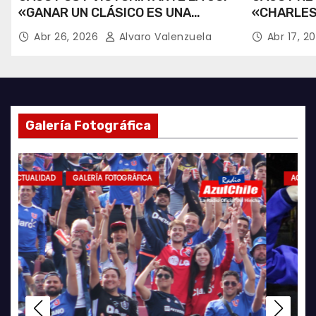
«GANAR UN CLÁSICO ES UNA
«CHARLES
ALEGRÍA».
RECUPERA
Abr 26, 2026
Alvaro Valenzuela
Abr 17, 2
Galería Fotográfica
ACTUALIDAD
ACTUALIDAD
GALERÍA FOTOGRÁFICA
ACTUALIDAD
FÚTBOL FEMENINO
AZULES POR EL MUNDO
FUTSAL