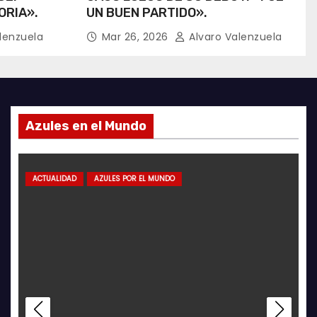
ORIA».
UN BUEN PARTIDO».
lenzuela
Mar 26, 2026
Alvaro Valenzuela
Azules en el Mundo
IDAD
ACTUALIDAD
GALERÍA FOTOGRÁFICA
ACTUALIDAD
FUTSAL
AZULES POR EL MUNDO
FUTSAL