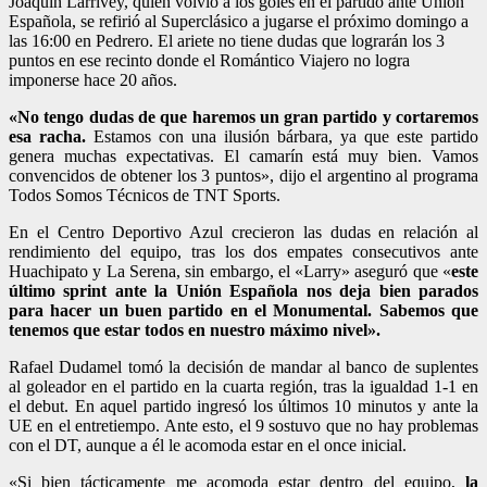
Joaquín Larrivey, quien volvió a los goles en el partido ante Unión
Española, se refirió al Superclásico a jugarse el próximo domingo a
las 16:00 en Pedrero. El ariete no tiene dudas que lograrán los 3
puntos en ese recinto donde el Romántico Viajero no logra
imponerse hace 20 años.
«No tengo dudas de que haremos un gran partido y cortaremos
esa racha.
Estamos con una ilusión bárbara, ya que este partido
genera muchas expectativas. El camarín está muy bien. Vamos
convencidos de obtener los 3 puntos», dijo el argentino al programa
Todos Somos Técnicos de TNT Sports.
En el Centro Deportivo Azul crecieron las dudas en relación al
rendimiento del equipo, tras los dos empates consecutivos ante
Huachipato y La Serena, sin embargo, el «Larry» aseguró que «
este
último sprint ante la Unión Española nos deja bien parados
para hacer un buen partido en el Monumental. Sabemos que
tenemos que estar todos en nuestro máximo nivel».
Rafael Dudamel tomó la decisión de mandar al banco de suplentes
al goleador en el partido en la cuarta región, tras la igualdad 1-1 en
el debut. En aquel partido ingresó los últimos 10 minutos y ante la
UE en el entretiempo. Ante esto, el 9 sostuvo que no hay problemas
con el DT, aunque a él le acomoda estar en el once inicial.
«Si bien tácticamente me acomoda estar dentro del equipo,
la