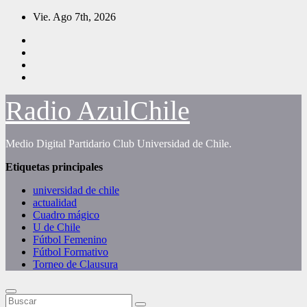
Saltar
Vie. Ago 7th, 2026
al
contenido
Radio AzulChile
Medio Digital Partidario Club Universidad de Chile.
Etiquetas principales
universidad de chile
actualidad
Cuadro mágico
U de Chile
Fútbol Femenino
Fútbol Formativo
Torneo de Clausura