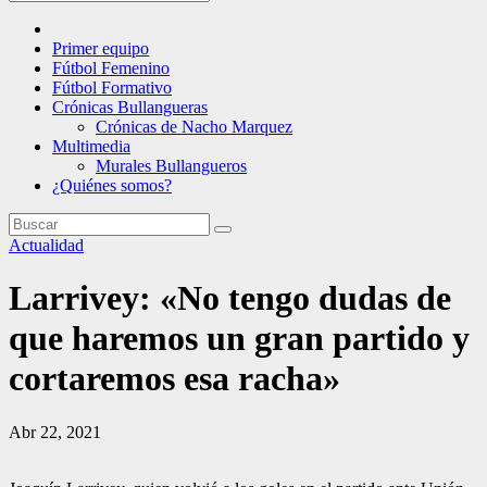
Primer equipo
Fútbol Femenino
Fútbol Formativo
Crónicas Bullangueras
Crónicas de Nacho Marquez
Multimedia
Murales Bullangueros
¿Quiénes somos?
Actualidad
Larrivey: «No tengo dudas de
que haremos un gran partido y
cortaremos esa racha»
Abr 22, 2021