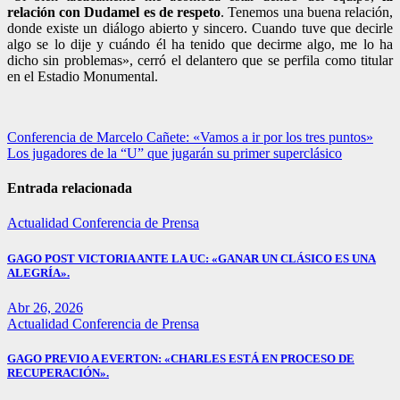
relación con Dudamel es de respeto
. Tenemos una buena relación,
donde existe un diálogo abierto y sincero. Cuando tuve que decirle
algo se lo dije y cuándo él ha tenido que decirme algo, me lo ha
dicho sin problemas», cerró el delantero que se perfila como titular
en el Estadio Monumental.
Navegación
Conferencia de Marcelo Cañete: «Vamos a ir por los tres puntos»
Los jugadores de la “U” que jugarán su primer superclásico
de
entradas
Entrada relacionada
Actualidad
Conferencia de Prensa
GAGO POST VICTORIA ANTE LA UC: «GANAR UN CLÁSICO ES UNA
ALEGRÍA».
Abr 26, 2026
Actualidad
Conferencia de Prensa
GAGO PREVIO A EVERTON: «CHARLES ESTÁ EN PROCESO DE
RECUPERACIÓN».