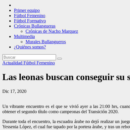
Primer equipo
Fútbol Femenino
Fútbol Formativo
Crónicas Bullangueras
Crónicas de Nacho Marquez
Multimedia
Murales Bullangueros
¿Quiénes somos?
Actualidad
Fútbol Femenino
Las leonas buscan conseguir su 
Dic 17, 2020
Un vibrante encuentro es el que se vivió ayer a las 21:00 hrs, cuan
obtener el segundo título como campeonas del Transición 2020.
Durante toda el encuentro, la escuadra árabe no dejó realizar un jueg
Yessenia López, el cual fue tapado por la portera árabe, y tras un reb