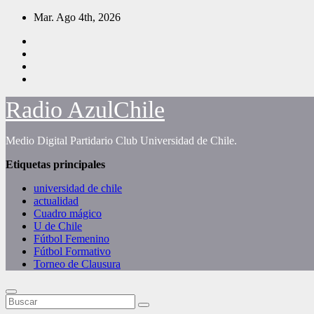
Saltar
Mar. Ago 4th, 2026
al
contenido
Radio AzulChile
Medio Digital Partidario Club Universidad de Chile.
Etiquetas principales
universidad de chile
actualidad
Cuadro mágico
U de Chile
Fútbol Femenino
Fútbol Formativo
Torneo de Clausura