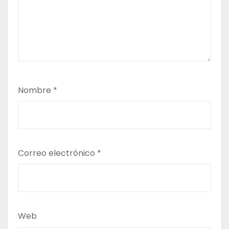
t
r
a
d
a
Nombre
*
s
Correo electrónico
*
Web