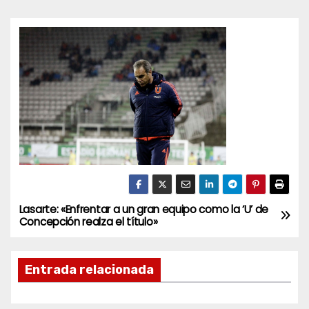
Lasarte: «Enfrentar a un gran equipo como la ‘U’ de
N
Concepción realza el título»
a
Entrada relacionada
v
e