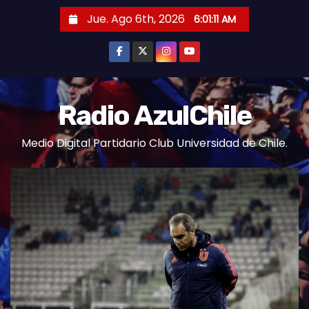
S
Jue. Ago 6th, 2026
6:01:12 AM
a
l
t
a
r
Radio AzulChile
a
Medio Digital Partidario Club Universidad de Chile.
l
c
o
n
t
e
n
i
d