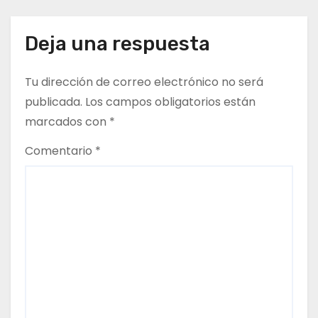
g
Deja una respuesta
a
c
Tu dirección de correo electrónico no será
publicada.
Los campos obligatorios están
i
marcados con
*
ó
Comentario
*
n
d
e
e
n