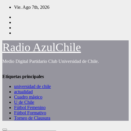
Saltar
Vie. Ago 7th, 2026
al
contenido
Radio AzulChile
Medio Digital Partidario Club Universidad de Chile.
Etiquetas principales
universidad de chile
actualidad
Cuadro mágico
U de Chile
Fútbol Femenino
Fútbol Formativo
Torneo de Clausura