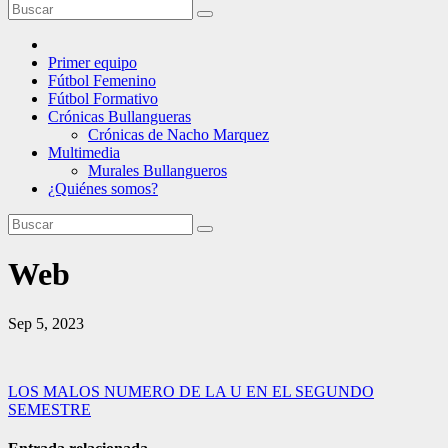
Primer equipo
Fútbol Femenino
Fútbol Formativo
Crónicas Bullangueras
Crónicas de Nacho Marquez
Multimedia
Murales Bullangueros
¿Quiénes somos?
Web
Sep 5, 2023
Navegación
LOS MALOS NUMERO DE LA U EN EL SEGUNDO
SEMESTRE
de