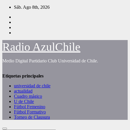
Saltar
Sáb. Ago 8th, 2026
al
contenido
Radio AzulChile
Medio Digital Partidario Club Universidad de Chile.
Etiquetas principales
universidad de chile
actualidad
Cuadro mágico
U de Chile
Fútbol Femenino
Fútbol Formativo
Torneo de Clausura