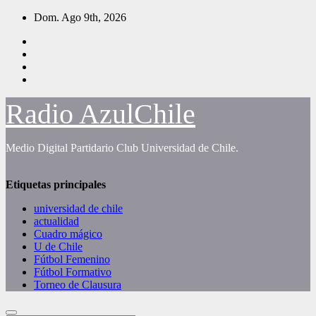
Saltar
Dom. Ago 9th, 2026
al
contenido
Radio AzulChile
Medio Digital Partidario Club Universidad de Chile.
Etiquetas principales
universidad de chile
actualidad
Cuadro mágico
U de Chile
Fútbol Femenino
Fútbol Formativo
Torneo de Clausura