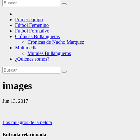
Primer equipo
Fútbol Femenino
Fútbol Formativo
Crónicas Bullangueras
Crónicas de Nacho Marquez
Multimedia
Murales Bullangueros
¿Quiénes somos?
images
Jun 13, 2017
Navegación
Los milagros de la pelota
de
Entrada relacionada