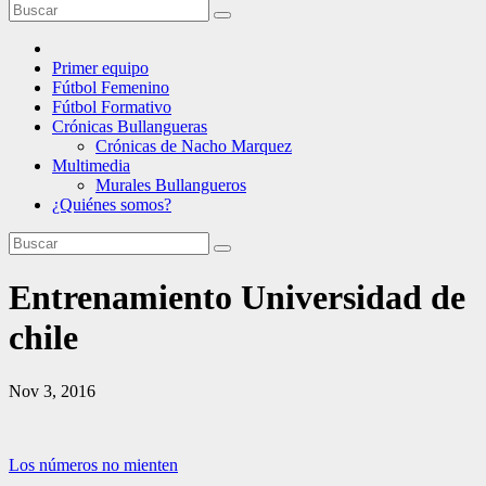
Primer equipo
Fútbol Femenino
Fútbol Formativo
Crónicas Bullangueras
Crónicas de Nacho Marquez
Multimedia
Murales Bullangueros
¿Quiénes somos?
Entrenamiento Universidad de
chile
Nov 3, 2016
Navegación
Los números no mienten