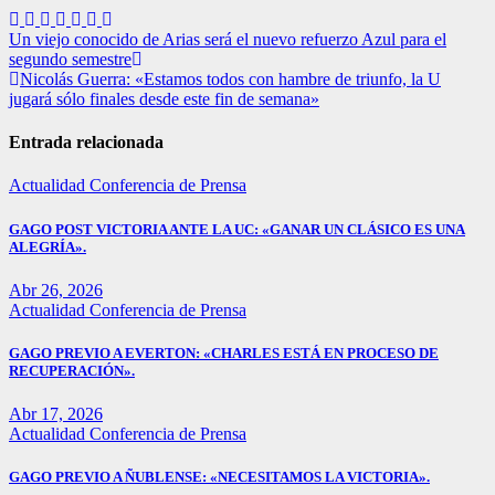
Navegación
Un viejo conocido de Arias será el nuevo refuerzo Azul para el
segundo semestre
de
Nicolás Guerra: «Estamos todos con hambre de triunfo, la U
entradas
jugará sólo finales desde este fin de semana»
Entrada relacionada
Actualidad
Conferencia de Prensa
GAGO POST VICTORIA ANTE LA UC: «GANAR UN CLÁSICO ES UNA
ALEGRÍA».
Abr 26, 2026
Actualidad
Conferencia de Prensa
GAGO PREVIO A EVERTON: «CHARLES ESTÁ EN PROCESO DE
RECUPERACIÓN».
Abr 17, 2026
Actualidad
Conferencia de Prensa
GAGO PREVIO A ÑUBLENSE: «NECESITAMOS LA VICTORIA».