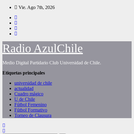
Saltar
Vie. Ago 7th, 2026
al
contenido
Radio AzulChile
Medio Digital Partidario Club Universidad de Chile.
Etiquetas principales
universidad de chile
actualidad
Cuadro mágico
U de Chile
Fútbol Femenino
Fútbol Formativo
Torneo de Clausura