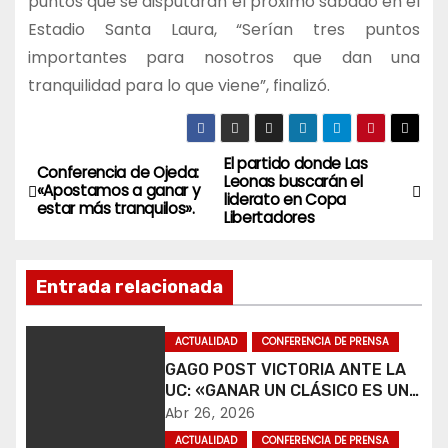
puntos que se disputarán el próximo sábado en el
Estadio Santa Laura, “Serían tres puntos
importantes para nosotros que dan una
tranquilidad para lo que viene”, finalizó.
El partido donde Las
N
Conferencia de Ojeda:
Leonas buscarán el
«Apostamos a ganar y
liderato en Copa
a
estar más tranquilos».
Libertadores
v
Entrada relacionada
e
g
ACTUALIDAD
CONFERENCIA DE PRENSA
GAGO POST VICTORIA ANTE LA
a
UC: «GANAR UN CLÁSICO ES UNA
ALEGRÍA».
Abr 26, 2026
c
ACTUALIDAD
CONFERENCIA DE PRENSA