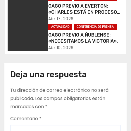
i
GAGO PREVIO A EVERTON:
«CHARLES ESTÁ EN PROCESO
ó
DE RECUPERACIÓN».
Abr 17, 2026
ACTUALIDAD
CONFERENCIA DE PRENSA
n
GAGO PREVIO A ÑUBLENSE:
d
«NECESITAMOS LA VICTORIA».
Abr 10, 2026
e
e
Deja una respuesta
n
t
Tu dirección de correo electrónico no será
publicada.
Los campos obligatorios están
r
marcados con
*
a
Comentario
*
d