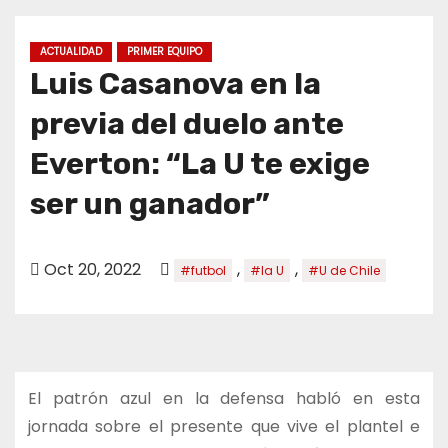
o
ACTUALIDAD
PRIMER EQUIPO
Luis Casanova en la
previa del duelo ante
Everton: “La U te exige
ser un ganador”
Oct 20, 2022
,
,
#futbol
#la U
#U de Chile
El patrón azul en la defensa habló en esta
jornada sobre el presente que vive el plantel e