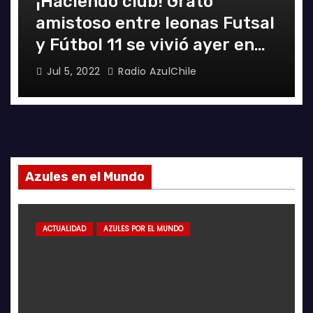
¡Haciendo club! Grato
amistoso entre leonas Futsal
y Fútbol 11 se vivió ayer en
La Florida
Jul 5, 2022
Radio AzulChile
Azules en el Mundo
ACTUALIDAD
AZULES POR EL MUNDO