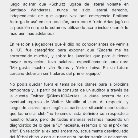
luego aclarar que «Schultz jugaba de lateral volante en
Santiago Wanderers, nunca ha sido lateral derecho,
independiente de que alguna vez por emergencia Emiliano
Astorga lo usó en esa posición, pero con Alfredo Arias jugó en
la posición en que lo estamos utilizando acá e incluso con él lo
hizo aún más adelante.»
En relación a jugadores que él dijo no conocer antes de venir a
la “U”, fue categórico para exponer que “Zacaría me ha
sorprendido mucho”, y sobre los juveniles que para él tienen
mayor proyección, tuvo palabras específicamente para dos:
“Me gusta mucho Iván Rozas y Yerko Leiva. En un futuro
cercano deberían ser titulares del primer equipo.”
No podía quedar fuera el tema de los planes para la próxima
temporada y, a partir de la consulta de un auditor a través de
la cuenta Twitter @Cienx100Azules, la duda acerca de un
eventual regreso de Walter Montillo al club. Al respecto, y
luego de aclarar que según la particular situación contractual
que los une al club “no tenemos nada definido con respecto a
nuestro futuro, pero de todas maneras estamos haciendo un
diagnóstico de lo que la “U” necesita, estemos o no el próximo
año”. En relación al ex azul argentino, actualmente desvinculado
del fútbol chino y con el pase en su poder según le aclaramos,