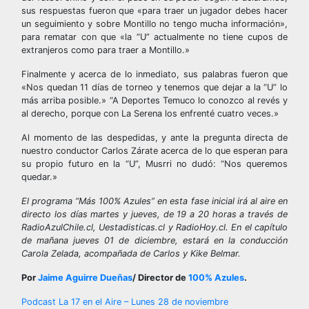
sus respuestas fueron que «para traer un jugador debes hacer
un seguimiento y sobre Montillo no tengo mucha información»,
para rematar con que «la “U” actualmente no tiene cupos de
extranjeros como para traer a Montillo.»
Finalmente y acerca de lo inmediato, sus palabras fueron que
«Nos quedan 11 días de torneo y tenemos que dejar a la “U” lo
más arriba posible.» “A Deportes Temuco lo conozco al revés y
al derecho, porque con La Serena los enfrenté cuatro veces.»
Al momento de las despedidas, y ante la pregunta directa de
nuestro conductor Carlos Zárate acerca de lo que esperan para
su propio futuro en la “U”, Musrri no dudó: “Nos queremos
quedar.»
El programa “Más 100% Azules” en esta fase inicial irá al aire en
directo los días martes y jueves, de 19 a 20 horas a través de
RadioAzulChile.cl, Uestadisticas.cl y RadioHoy.cl. En el capítulo
de mañana jueves 01 de diciembre, estará en la conducción
Carola Zelada, acompañada de Carlos y Kike Belmar.
Por
Jaime Aguirre Dueñas
/ Director de
100% Azules
.
Navegación
Podcast La 17 en el Aire – Lunes 28 de noviembre