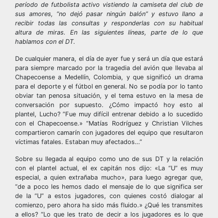
período de futbolista activo vistiendo la camiseta del club de
sus amores, “no dejó pasar ningún balón” y estuvo llano a
recibir todas las consultas y responderlas con su habitual
altura de miras. En las siguientes líneas, parte de lo que
hablamos con el DT.
De cualquier manera, el día de ayer fue y será un día que estará
para siempre marcado por la tragedia del avión que llevaba al
Chapecoense a Medellín, Colombia, y que significó un drama
para el deporte y el fútbol en general. No se podía por lo tanto
obviar tan penosa situación, y el tema estuvo en la mesa de
conversación por supuesto. ¿Cómo impactó hoy esto al
plantel, Lucho? ”Fue muy difícil entrenar debido a lo sucedido
con el Chapecoense.» “Matías Rodríguez y Christian Vilches
compartieron camarín con jugadores del equipo que resultaron
víctimas fatales. Estaban muy afectados…”
Sobre su llegada al equipo como uno de sus DT y la relación
con el plantel actual, el ex capitán nos dijo: «La “U” es muy
especial, a quien extrañaba mucho», para luego agregar que,
“de a poco les hemos dado el mensaje de lo que significa ser
de la “U” a estos jugadores, con quienes costó dialogar al
comienzo, pero ahora ha sido más fluido.» ¿Qué les transmites
a ellos? “Lo que les trato de decir a los jugadores es lo que