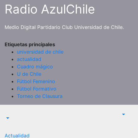
Saltar
Radio AzulChile
al
contenido
Medio Digital Partidario Club Universidad de Chile.
Etiquetas principales
universidad de chile
actualidad
Cuadro mágico
U de Chile
Fútbol Femenino
Fútbol Formativo
Torneo de Clausura
Actualidad