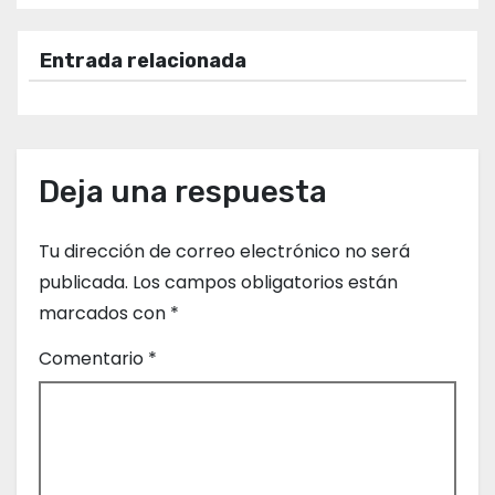
a
Entrada relacionada
v
e
g
Deja una respuesta
a
c
Tu dirección de correo electrónico no será
publicada.
Los campos obligatorios están
i
marcados con
*
ó
Comentario
*
n
d
e