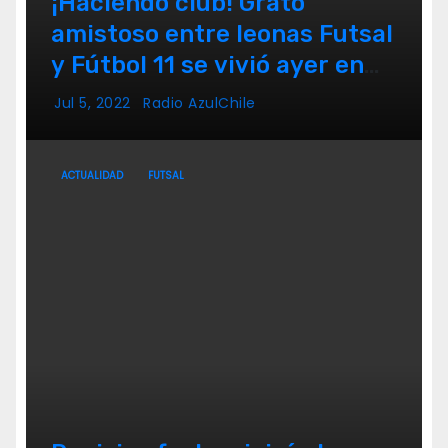
¡Haciendo club! Grato
amistoso entre leonas Futsal
y Fútbol 11 se vivió ayer en
La Florida
Jul 5, 2022
Radio AzulChile
ACTUALIDAD
FUTSAL