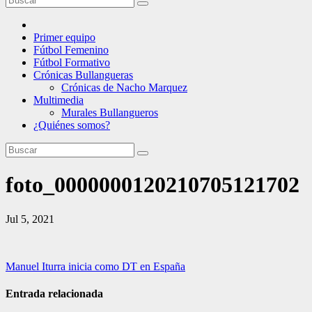
Primer equipo
Fútbol Femenino
Fútbol Formativo
Crónicas Bullangueras
Crónicas de Nacho Marquez
Multimedia
Murales Bullangueros
¿Quiénes somos?
foto_0000000120210705121702
Jul 5, 2021
Navegación
Manuel Iturra inicia como DT en España
de
Entrada relacionada
entradas