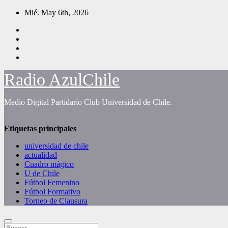
Saltar
Mié. May 6th, 2026
al
contenido
Radio AzulChile
Medio Digital Partidario Club Universidad de Chile.
Etiquetas principales
universidad de chile
actualidad
Cuadro mágico
U de Chile
Fútbol Femenino
Fútbol Formativo
Torneo de Clausura