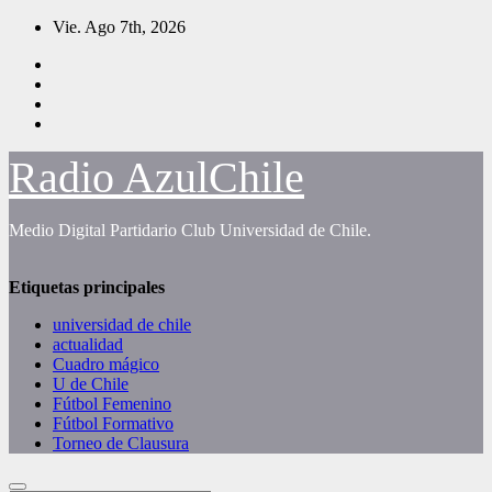
Saltar
Vie. Ago 7th, 2026
al
contenido
Radio AzulChile
Medio Digital Partidario Club Universidad de Chile.
Etiquetas principales
universidad de chile
actualidad
Cuadro mágico
U de Chile
Fútbol Femenino
Fútbol Formativo
Torneo de Clausura