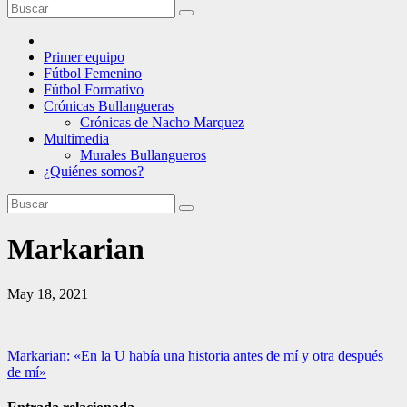
Primer equipo
Fútbol Femenino
Fútbol Formativo
Crónicas Bullangueras
Crónicas de Nacho Marquez
Multimedia
Murales Bullangueros
¿Quiénes somos?
Markarian
May 18, 2021
Navegación
Markarian: «En la U había una historia antes de mí y otra después
de mí»
de