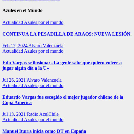
Azules en el Mundo
Actualidad
Azules por el mundo
CONTINUA LA PESADILLA DE ARAOS: NUEVA LESIÓN.
Feb 17, 2024
Alvaro Valenzuela
Actualidad
Azules por el mundo
Edu Vargas se ilusiona: «La gente sabe que quiero volver a
jugar algún día a la U»
Jul 26, 2021
Alvaro Valenzuela
Actualidad
Azules por el mundo
Eduardo Vargas fue escogido el mejor jugador chileno de la
Copa América
Jul 13, 2021
Radio AzulChile
Actualidad
Azules por el mundo
Manuel Iturra inicia como DT en España