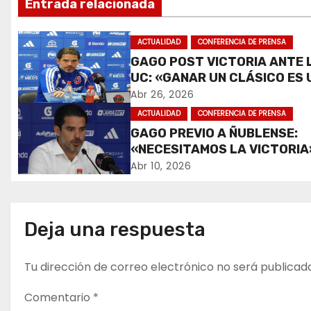
Entrada relacionada
e
ACTUALIDAD
CONFERENCIA DE PRENSA
g
GAGO POST VICTORIA ANTE 
UC: «GANAR UN CLÁSICO ES 
a
ALEGRÍA».
Abr 26, 2026
c
ACTUALIDAD
CONFERENCIA DE PRENSA
GAGO PREVIO A ÑUBLENSE:
i
«NECESITAMOS LA VICTORIA
ó
Abr 10, 2026
n
d
Deja una respuesta
e
Tu dirección de correo electrónico no será publicad
e
Comentario
*