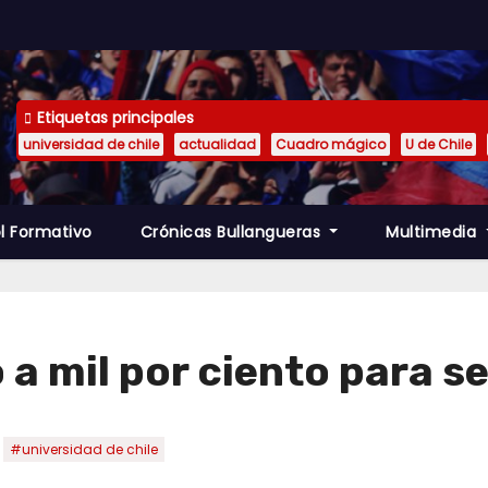
Etiquetas principales
universidad de chile
actualidad
Cuadro mágico
U de Chile
l Formativo
Crónicas Bullangueras
Multimedia
a mil por ciento para se
,
#universidad de chile