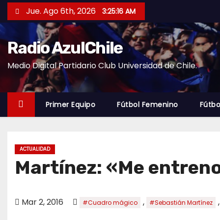
S
Jue. Ago 6th, 2026
3:25:17 AM
a
l
Radio AzulChile
t
a
Medio Digital Partidario Club Universidad de Chile.
r
a
l
Primer Equipo
Fútbol Femenino
Fútbo
c
o
n
ACTUALIDAD
t
Martínez: «Me entreno 
e
n
i
Mar 2, 2016
,
#Cuadro mágico
#Sebastián Martínez
d