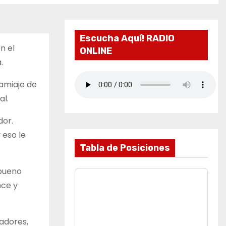
Escucha Aquí! RADIO
n el
ONLINE
.
damiaje de
al.
dor.
 eso le
Tabla de Posiciones
 bueno
nce y
gadores,