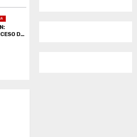
SA
N:
OCESO DE