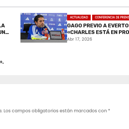
ACTUALIDAD
CONFERENCIA DE PREN
LA
GAGO PREVIO A EVERTO
UNA
«CHARLES ESTÁ EN PR
RECUPERACIÓN».
Abr 17, 2026
».
a.
Los campos obligatorios están marcados con
*